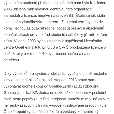
výsledkům studentů při těchto zkouškách nám byla k 1. lednu
2005 udělena mnichovskou centrálou této organizace
samostatná licence, nejprve na úroveň B1. Škola se tak stala
Licenčním zkouškovým centrem. Zkušební termíny se zde
konají jednou až dvakrát ročně, počet úspěšných absolventů
zkoušek všech úrovní z řad studentů naší školy již míří k třem
stům. V lednu 2008 byla vzhledem k úspěšnosti Licenčního
centra Goethe Institutu při GJB a SPgŠ prodloužena licence o
další 3 roky a v roce 2010 byla licence udělena na dobu
neurčitou.
Díky výsledkům a systematické práci vyučujících německého
jazyka naše škola získala od listopadu 2013 právo sama
vykonávat kromě zkoušky Goethe-Zertifikat B1 i zkoušku
Goethe-Zertifikat B2. Jedná se o zkoušku, po které v poslední
době roste poptávka i z řad veřejnosti, protože mimo jiné otevírá
německý pracovní trh i pro vysoce kvalifikované pracovníky z
České republiky, například lékaře a veškerý zdravotnický