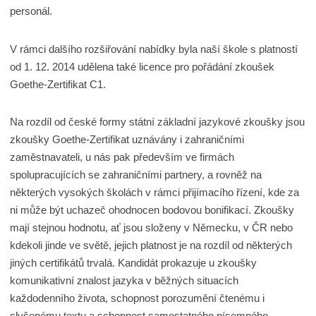
personál.
V rámci dalšího rozšiřování nabídky byla naší škole s platností
od 1. 12. 2014 udělena také licence pro pořádání zkoušek
Goethe-Zertifikat C1.
Na rozdíl od české formy státní základní jazykové zkoušky jsou
zkoušky Goethe-Zertifikat uznávány i zahraničními
zaměstnavateli, u nás pak především ve firmách
spolupracujících se zahraničními partnery, a rovněž na
některých vysokých školách v rámci přijímacího řízení, kde za
ni může být uchazeč ohodnocen bodovou bonifikací. Zkoušky
mají stejnou hodnotu, ať jsou složeny v Německu, v ČR nebo
kdekoli jinde ve světě, jejich platnost je na rozdíl od některých
jiných certifikátů trvalá. Kandidát prokazuje u zkoušky
komunikativní znalost jazyka v běžných situacích
každodenního života, schopnost porozumění čtenému i
slyšenému textu a schopnost samostatného písemného