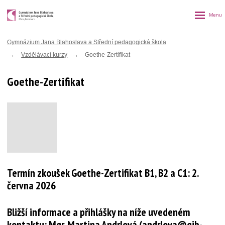
Rozbalen
menu
Gymnázium Jana Blahoslava a Střední pedagogická škola
Vzdělávací kurzy
Goethe-Zertifikat
Goethe-Zertifikat
Termín zkoušek Goethe-Zertifikat B1, B2 a C1: 2.
června 2026
Bližší informace a přihlášky na níže uvedeném
kontaktu:
Mgr. Martina Andrlová (andrlova@gjb-