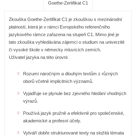
Goethe-Zertifikat C1
Zkouška Goethe-Zertifikat B1 (dříve Zertifikat Deutsch) je
Zkouška Goethe-Zertifikat B2 je zkouškou s mezinárodní
Zkouška Goethe-Zertifikat C1 je zkouškou s mezinárodní
zkouškou s mezinárodní platností, která je v rámci
platností, která je v rámci Evropského referenčního
platností, která je v rámci Evropského referenčního
Oznámení o ochraně osobních údajů pro účastníky
Evropského referenčního jazykového rámce zařazena na
jazykového rámce zařazena na stupeň B2. Mimo jiné je
jazykového rámce zařazena na stupeň C1. Mimo jiné je
zkoušek
pdf
339.97 KB
stupeň B1.
tato zkouška vyhledávána lékaři, kterým umožňuje
tato zkouška vyhledávána zájemci o studium na univerzitě
pracovat ve svém oboru v německy mluvících zemích.
či vysoké škole v německy mluvících zemích.
Uživatel jazyka na této úrovni:
Zkoušební řád zkoušek
pdf
260.18 KB
Uživatel jazyka na této úrovni:
Uživatel jazyka na této úrovni:
Rozumí náročným a dlouhým textům z různých
Rozumí hlavním myšlenkám vyjádřeným spisovnou
Dodatek pro účastníky zkoušky se specifickými potřebami
oborů včetně implicitních významů.
němčinou týkajících se běžných témat, např. práce,
Rozumí hlavním myšlenkám složitých textů
pdf
103.90 KB
škola, volný čas.
týkajících se i abstraktních témat včetně odborných
Vyjadřuje se plynule bez zjevného hledání vhodných
diskuzí ve svém oboru.
Prováděcí ustanovení zkoušky Goethe-Zertifikat B1
pdf
výrazů.
Poradí si s většinou situací, jež mohou nastat
237.78 KB
v německy mluvících zemích.
Účastní se plynule a spontánně rozhovoru a může
Používá jazyk pružně a efektivně pro společenské,
vést bez zvýšeného úsilí běžný hovor s rodilými
akademické a profesní účely.
Napíše jednoduchý souvislý text na témata, která
Prováděcí ustanovení zkoušky Goethe-Zertifikat B2
pdf
mluvčími.
dobře zná a která ho zajímají.
235.51 KB
Vytváří dobře strukturované texty na složitá témata