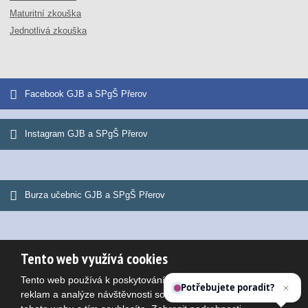
Maturitní zkouška
Jednotlivá zkouška
Facebook GJB a SPgŠ Přerov
Instagram GJB a SPgŠ Přerov
Burza učebnic GJB a SPgŠ Přerov
Tento web využívá cookies
© 2026, Gymnázium Jana Blahoslava a Střední pedagogická škola
Tento web používá k poskytování služeb, personalizaci
Mapa stránek
|
Podmínky použití
Potřebujete poradit?
Zepte
reklam a analýze návštěvnosti soubory cookie. Používáním
VYROBILA