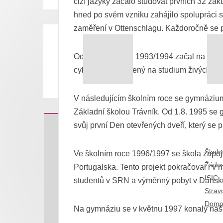
Komenského, kteří význam vzdělání od nejú
cizí jazyky začalo studovat prvních 32 žá
hned po svém vzniku zahájilo spolupráci s
zaměření v Ottenschlagu. Každoročně se p
Učitelské školství se rozvinulo ve druhé p
nutnosti připravit pro své potomstvo co mo
Od školního roku 1993/1994 začal na gymnázi
cyklus byl zaměřený na studium živých jaz
Od roku 1869 vznikaly učitelské ústavy, k
čas ukázal, že byla správná.
V následujícím školním roce se gymnázium 
Základní školou Trávník. Od 1.8. 1995 se
V roce 1907 vznikl i v Přerově „Soukromý
svůj první Den otevřených dveří, který se p
„Pokrokové dívčí pedagogium“ v Olomouci. 
KONTAKTUJTE NÁS
DŮLE
založen a neodpovídal požadavkům nově se 
Gymnázium Jana Blahoslava a
Školn
místech, profesoři byli z gymnázia, škola u
Ve školním roce 1996/1997 se škola zapoj
Střední pedagogická škola,
Žádos
nezapomeňme, že jsme v době Rakousko-U
Portugalska. Tento projekt pokračoval i v
Denisova 3
ISIC
národní škola sloužící studentům jako mí
studentů v SRN a výměnný pobyt v Dánsku 
751 52 Přerov
Strav
internát, dnes renovovaný dům sloužící ja
E-mail:
info@gjb-spgs.cz
Domo
skupiny podle oblastí, ze kterých pocháze
Tel.:
Na gymnáziu se v květnu 1997 konaly naše 
+420 581 291 200
botanická zahrada, dosahující přes dnešní K