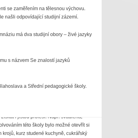
é se s úctou vzpomíná. Filosof dr. Jiljí
denti se zaměřením na tělesnou výchovu.
ovské kulturní veřejnosti byli známi
e našli odpovídající studijní zázemí.
vysoce ceněné houslové školy. Profesor
o profesor Kovanda, hudební skladatel
ymnáziu má dva studijní obory – živé jazyky
ěsta samozřejmě i studenty učitelského
amu s názvem Se znalostí jazyků
ů a vlasteneckých odbojových pracovníků.
nou nacisty v roce 1942 Zdeňku
e života Jana Amose Komenského, autorku
lahoslava a Střední pedagogické školy.
a bří Křičků.
oce 1919 z iniciativy Marie Poláškové,
ískat i jistou profesi. Např. švadlena,
solvováním této školy bylo možné otevřít si
ch krojů, kurz studené kuchyně, cukrářský