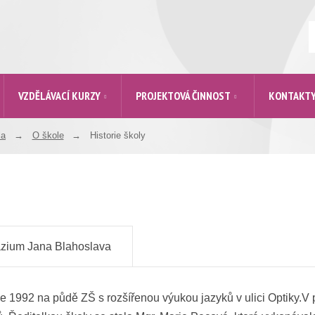
V
VZDĚLÁVACÍ KURZY
PROJEKTOVÁ ČINNOST
KONTAKT
la
O škole
Historie školy
ium Jana Blahoslava
SPgŠ, nemůžeme nevzpomenout jména vynikajících osobností 16. 
 1992 na půdě ZŠ s rozšířenou výukou jazyků v ulici Optiky.V