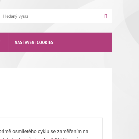
yhledávání
Hledat
Y
NASTAVENÍ COOKIES
a 17. století Jana Blahoslava a Jan Ámose
 primě osmiletého cyklu se zaměřením na