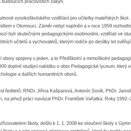
a budoucích pracovištích žákyň.
tnosti vysokoškolského vzdělání pro učitelky mateřských škol.
ídlem v Olomouci. Záměr nebyl naplněn a v roce 1959 rozhodlo mi
ž mnozí byli skutečnými pedagogickými osobnostmi, vzdělali ve st
itních učitelů a vychovatelů, kterým rodiče po desítky let svěřují 
ní obory spojeny v jeden, a to Předškolní a mimoškolní pedagog
000 doplnil studijní nabídku o obor Pedagogické lyceum, který v
ychologie a dalších humanitních oborů.
st ředitelů: RNDr. Jiřina Kašparová, Antonín Sosík, PhDr. Jaro
rian, na jehož práci navázal PhDr. František Vaňatka. Roky 199
zřizovatelem školy, došlo k 1. 1. 2008 ke sloučení školy s G