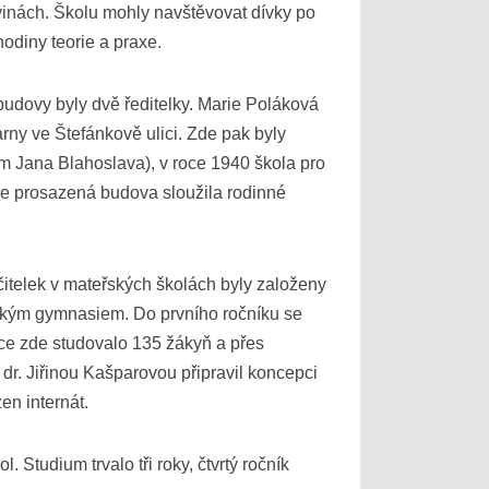
avinách. Školu mohly navštěvovat dívky po
odiny teorie a praxe.
budovy byly dvě ředitelky. Marie Poláková
ny ve Štefánkově ulici. Zde pak byly
 Jana Blahoslava), v roce 1940 škola pro
ce prosazená budova sloužila rodinné
čitelek v mateřských školách byly založeny
ickým gymnasiem. Do prvního ročníku se
oce zde studovalo 135 žákyň a přes
 dr. Jiřinou Kašparovou připravil koncepci
en internát.
Studium trvalo tři roky, čtvrtý ročník