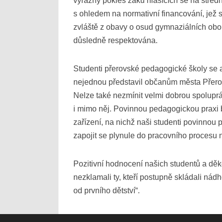
výrazný pokles žáků hlásících se na středn
s ohledem na normativní financování, jež 
zvláště z obavy o osud gymnaziálních obor
důsledně respektována.
Studenti přerovské pedagogické školy se 
nejednou představil občanům města Přerova
Nelze také nezmínit velmi dobrou spolupr
i mimo něj. Povinnou pedagogickou praxi b
zařízení, na nichž naši studenti povinnou p
zapojit se plynule do pracovního procesu 
Pozitivní hodnocení našich studentů a děk
nezklamali ty, kteří postupně skládali nád
od prvního dětství“.
Díky velmi kvalitní práci pedagogů a prez