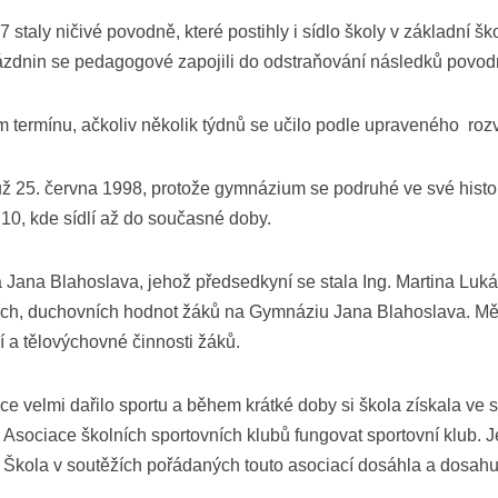
staly ničivé povodně, které postihly i sídlo školy v základní šk
ád, nebyla omezována osobní svoboda studentek, důraz byl kla
rázdnin se pedagogové zapojili do odstraňování následků povod
ická škola
 termínu, ačkoliv několik týdnů se učilo podle upraveného roz
 korun ročně a 600 korun ročně za stravné v penzionu. 40 korun
pívaly různé organizace a soukromníci. Všem záleželo na rozman
 25. června 1998, protože gymnázium se podruhé ve své histori
 10, kde sídlí až do současné doby.
kou. Budovy školy byly zabrány pro potřeby vojenské nemocnice, 
Jana Blahoslava, jehož předsedkyní se stala Ing. Martina Lukáč
ních, duchovních hodnot žáků na Gymnáziu Jana Blahoslava. Mě
 1918 se upravily osnovy, důraz byl kladen na hru na hudební n
í a tělovýchovné činnosti žáků.
tejném rozsahu jako na gymnáziu, zdůrazňovány byly především n
e velmi dařilo sportu a během krátké doby si škola získala ve
m zařízením, od roku 1923, kdy byli přijímáni i chlapci, Koeduk
Asociace školních sportovních klubů fungovat sportovní klub. Je
ce 1926 byla škola přemístěna do Znojma. Bylo to především po
kola v soutěžích pořádaných touto asociací dosáhla a dosahu
ské školství a českou inteligenci.Poslední maturity na učitels