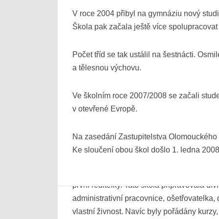
to už však bývalá sláva pohasínala. Přesto
V roce 2004 přibyl na gymnáziu nový studi
Jahn, mykolog dr. Macků, profesor matemat
Škola pak začala ještě více spolupracovat s
učitelé hudby a zpěvu. Především sbormist
Břetislav Šťastný, pocházející ze staré mu
Počet tříd se tak ustálil na šestnácti. Os
Jindřich Ferenc, Stanislav Žalud a sbormi
a tělesnou výchovu.
ústavu.
Ve školním roce 2007/2008 se začali stud
Mezi žáky, kterých v Přerově odmaturoval
v otevřené Evropě.
Jmenujme alespoň první ženu na přerovské 
Motáňovou, autorku učebnic a metodik pro
Na zasedání Zastupitelstva Olomouckého k
spartakiádních skladeb pro děti Janu Berdy
Ke sloučení obou škol došlo 1. ledna 200
Pro vzdělání dívek byla velmi důležitá i t
první ředitelky. Tato škola připravovala dí
administrativní pracovnice, ošetřovatelka, 
vlastní živnost. Navíc byly pořádány kurzy