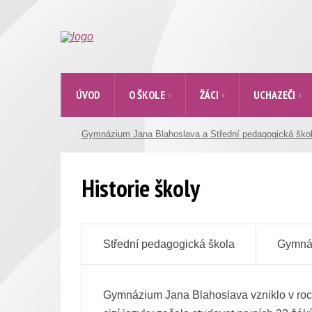
ÚVOD
O ŠKOLE
ŽÁCI
UCHAZEČI
Gymnázium Jana Blahoslava a Střední pedagogická ško
Historie školy
Střední pedagogická škola
Gymnáz
Chceme-li si osvěžit historii minulosti 
Gymnázium Jana Blahoslava vzniklo v roce