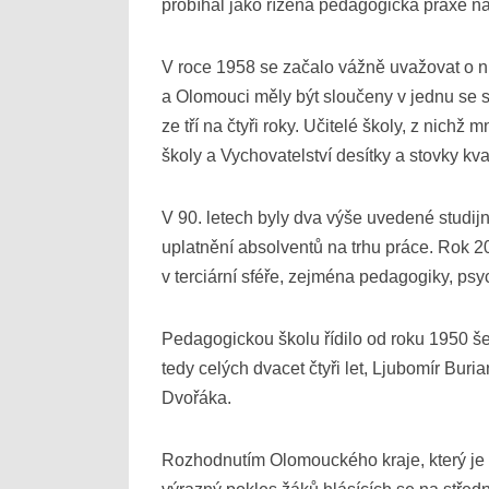
probíhal jako řízená pedagogická praxe n
V roce 1958 se začalo vážně uvažovat o nu
a Olomouci měly být sloučeny v jednu se s
ze tří na čtyři roky. Učitelé školy, z nich
školy a Vychovatelství desítky a stovky kval
V 90. letech byly dva výše uvedené studij
uplatnění absolventů na trhu práce. Rok 2
v terciární sféře, zejména pedagogiky, ps
Pedagogickou školu řídilo od roku 1950 še
tedy celých dvacet čtyři let, Ljubomír Bu
Dvořáka.
Rozhodnutím Olomouckého kraje, který je 