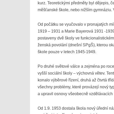
kurz. Teoretickými předměty byl dějepis, 
měšťanské škole, nebo nižším gymnáziu. Vy
Od počátku se vyučovalo v pronajatých mís
1919 – 1931 a Marie Bayerová 1931 -1939.
postaveny dvě školy ve funkcionalistické
ženská povolání (dnešní SPgŠ), kterou ok
škole pouze v letech 1945-1949.
Po druhé světové válce a zejména po roce 
vyšší sociální školy – výchovná větev. T
konalo výběrové řízení, druhá až čtvrtá tř
všechny problémy, které provázejí nový typ
a upravil osnovy všeobecně vzdělávacích p
Od 1.9. 1953 dostala škola nový úřední náz