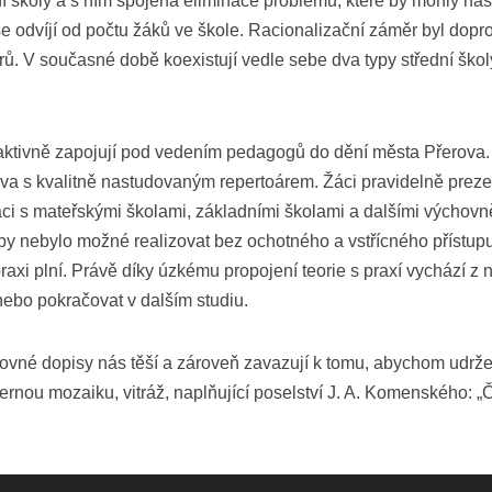
í školy a s ním spojená eliminace problémů, které by mohly nast
se odvíjí od počtu žáků ve škole. Racionalizační záměr byl dop
ů. V současné době koexistují vedle sebe dva typy střední školy
aktivně zapojují pod vedením pedagogů do dění města Přerova. V
 s kvalitně nastudovaným repertoárem. Žáci pravidelně prezentu
áci s mateřskými školami, základními školami a dalšími výchovn
y nebylo možné realizovat bez ochotného a vstřícného přístupu 
raxi plní. Právě díky úzkému propojení teorie s praxí vychází z n
nebo pokračovat v dalším studiu.
ovné dopisy nás těší a zároveň zavazují k tomu, abychom udržel
hernou mozaiku, vitráž, naplňující poselství J. A. Komenského: 
entaci školy na veřejnosti jsme stále vnímáni nejen městem Př