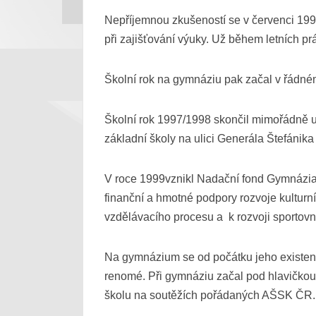
Nepříjemnou zkušeností se v červenci 1997 
Ve škole i v penzionu nepanoval přísný ř
při zajišťování výuky. Už během letních p
vlastní vůli.
© 2026, Gymnázium Jana Blahoslava a Střední pedagog
Mapa stránek
|
Podmínky použití
Školní rok na gymnáziu pak začal v řádném
Byla to škola soukromá, školné činilo 200
čítárnu. K hospodářskému chodu školy přis
Školní rok 1997/1998 skončil mimořádně už
základní školy na ulici Generála Štefánika
Slibný vývoj byl přerušen 1. světovou vál
v provizoriu.
V roce 1999vznikl Nadační fond Gymnázia 
finanční a hmotné podpory rozvoje kultur
Po vzniku Československé republiky v roce
vzdělávacího procesu a k rozvoji sportovn
rovněž kladen na dějepis, učivo bylo ve s
Na gymnázium se od počátku jeho existenc
V roce 1920 se učitelský ústav stal státní
renomé. Při gymnáziu začal pod hlavičkou 
bohužel krátké období sestupu, neboť v ro
školu na soutěžích pořádaných AŠSK ČR. Š
německá oblast, bylo zde nutné prosadit če