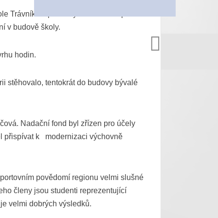
ole Trávník a způsobily řadu škod a potíží
den na nenucené chování, samostatnost a
ní v budově školy.
VYROBILA
vrhu hodin.
 se platilo na učební pomůcky, knihovnu a
itosti školství ve městě a okolí.
i stěhovalo, tentokrát do budovy bývalé
řada učitelů byla mobilizována, učilo se
ová. Nadační fond byl zřízen pro účely
l přispívat k modernizaci výchovně
ástroj, zejména housle. Velký důraz byl
árodní dějiny a vlastenecké cítění.
 sportovním povědomí regionu velmi slušné
ačním učitelským ústavem. Následovalo
ho členy jsou studenti reprezentující
litické rozhodnutí, Znojemsko byla
je velmi dobrých výsledků.
kém ústavě v Přerově dobíhaly v roce 1929,