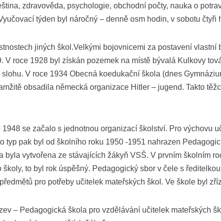
čeština, zdravověda, psychologie, obchodní počty, nauka o potr
učovací týden byl náročný – denně osm hodin, v sobotu čtyři h
tnostech jiných škol.Velkými bojovnicemi za postavení vlastní 
 V roce 1928 byl získán pozemek na místě bývalá Kulkovy továr
m slohu. V roce 1934 Obecná koedukační škola (dnes Gymnázium
amžitě obsadila německá organizace Hitler – jugend. Takto těž
1948 se začalo s jednotnou organizací školství. Pro výchovu u
ento typ pak byl od školního roku 1950 -1951 nahrazen Pedagog
ída byla vytvořena ze stávajících žákyň VSŠ. V prvním školním r
 školy, to byl rok úspěšný. Pedagogický sbor v čele s ředitelkou
ředmětů pro potřeby učitelek mateřských škol. Ve škole byl zříz
ev – Pedagogická škola pro vzdělávání učitelek mateřských škol. 