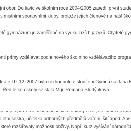
 vzpomeňme profesory, kteří tento ústav vysoce pozvedli a na kter
jní obor. Do lavic ve školním roce 2004/2005 zasedli první stu
iky Králíček, profesorka dějepisu a zeměpisu Fiedlerová. U přer
 místními sportovními kluby, protože jejich členové na naší škol
r a ředitel kůru Bedřich Kozánek, organizátor řady koncertů a 
zikantské rodiny, vedl v Přerově pěvecký sbor Sokol. Další, jak
mileté gymnázium je zaměřené na výuku cizích jazyků. Čtyřleté g
str Přerubu Ferdinand Vaněk, zapojovali do hudebního života m
enti primy vzdělávat podle nového školního vzdělávacího progr
o 670, bychom našli řadu budoucích vzorných učitelů, inspektor
radnici v roce 1938, učitelku, redaktorku Hlasu lidu, poprave
 zvláštní školy, Jarmilu Wertheimrovou, která psala povídky z
raje 10. 12. 2007 bylo rozhodnuto o sloučení Gymnázia Jana B
chovou. Jako cvičná učitelka tu působila i Pavla Křičková, sestr
8. Ředitelkou školy se stala Mgr. Romana Studýnková.
zv. Veřejná odborná škola pro ženská povolání. Byla založena v r
vky nejen pro vedení domácnosti a rodinný život, ale umožňovala z
dietní sestra, učitelka odborných předmětů vaření, šití apod. Ab
, které rozšiřovaly možnosti obživy. Např. kurz vyšívání národní