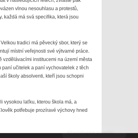
at v následujících letech, zvláště pak
rovázen vlnou nesouhlasu a protestů,
, každá má svá specifika, která jsou
elkou tradici má pěvecký sbor, který se
jí místní veřejnosti své výtvarné práce.
ě vzdělávacími institucemi na území města
paní učitelek a paní vychovatelek z těch
aší školy absolventi, kteří jsou schopni
i vysokou laťku, kterou škola má, a
„Člověk potřebuje prozíravé výchovy hned
Potřebujete poradit?
Zepte
erovem, ale také Olomouckým krajem jako