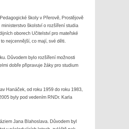
 Pedagogické školy v Přerově, Prostějově
nisterstvo školství o rozšíření studia
udijních oborech Učitelství pro mateřské
to nejcennější, co mají, své děti.
iku. Důvodem bylo rozšíření možnosti
elmi dobře připravuje žáky pro studium
slav Hanáček, od roku 1959 do roku 1983,
2–2005 byly pod vedením RNDr. Karla
ymnáziem Jana Blahoslava. Důvodem byl