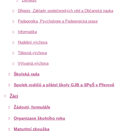
Zeměpis
Dějepis, Základy společenských věd a Občanská nauka
Pedagogika, Psychologie a Pedagogická praxe
Informatika
Hudební výchova
Tělesná výchova
Výtvarná výchova
Školská rada
Spolek rodičů a přátel školy GJB a SPgŠ v Přerově
Žáci
Žádosti, formuláře
Organizace školního roku
Maturitní zkouška