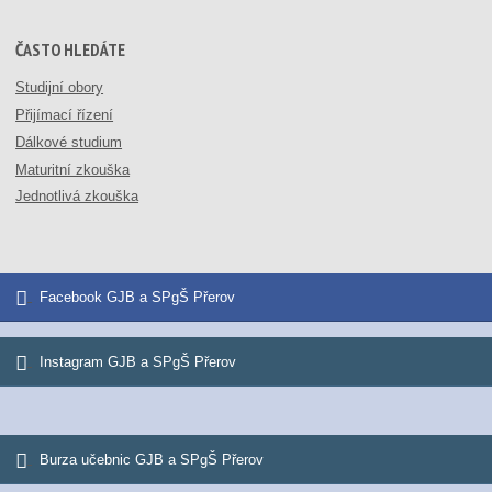
ČASTO HLEDÁTE
Studijní obory
Přijímací řízení
Dálkové studium
Maturitní zkouška
Jednotlivá zkouška
Facebook GJB a SPgŠ Přerov
Instagram GJB a SPgŠ Přerov
Burza učebnic GJB a SPgŠ Přerov