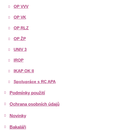
OP VVV
OP VK
OP RLZ
OP ŽP
UNIV 3
IROP
IKAP OK II
Spolupráce s RC APA
Podmínky použití
Ochrana osobních údajů
Novinky
Bakaláři