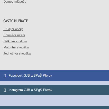
Domov mládeže
ČASTO HLEDÁTE
Studijní obory
Přijímací řízení
Dálkové studium
Maturitní zkouška
Jednotlivá zkouška
Facebook GJB a SPgŠ Přerov
Instagram GJB a SPgŠ Přerov