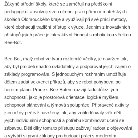
Žákyně střední školy, které se zaměřují na předškolní
pedagogiku, absolvují svou učební praxi přímo v mateřských
školách Olomouckého kraje a využívají při své práci metody,
které obohacují tradiční přístup k výuce. Jedním z inovativních
přístupů jejich práce je interaktivní činnost s robotickou včelkou
Bee-Bot.
Bee-Bot, malý robot ve tvaru roztomilé včelky, je navržen tak,
aby byl pro děti snadno ovladatelný a podporoval jejich zájem o
základy programování. S jednoduchým rozhraním umožňuje
dětem zadat sekvenci příkazů, aby se robot pohyboval po
herním plánu. Práce s Bee-Botem rozvíjí řadu důležitých
schopností, jako je prostorová orientace, logické myšlení,
schopnost plánování a týmová spolupráce. Připravené aktivity
jsou vždy pečlivě navrženy tak, aby zohledňovaly věk dětí,
jejich individuální schopnosti a potřebu kombinovat učení se
zábavou. Děti díky tomuto přístupu zažívají radost z objevování
a vytváří si první základy pro budoucí práci s moderními