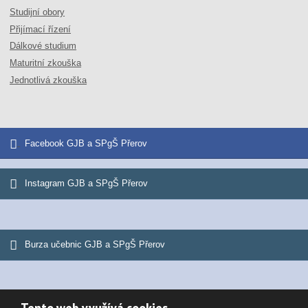
Studijní obory
Přijímací řízení
Dálkové studium
Maturitní zkouška
Jednotlivá zkouška
Facebook GJB a SPgŠ Přerov
Instagram GJB a SPgŠ Přerov
Burza učebnic GJB a SPgŠ Přerov