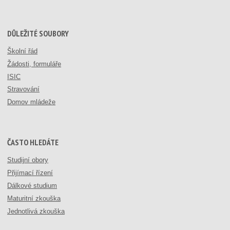
DŮLEŽITÉ SOUBORY
Školní řád
Žádosti, formuláře
ISIC
Stravování
Domov mládeže
ČASTO HLEDÁTE
Studijní obory
Přijímací řízení
Dálkové studium
Maturitní zkouška
Jednotlivá zkouška