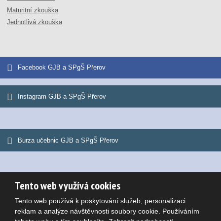
Maturitní zkouška
Jednotlivá zkouška
Facebook GJB a SPgŠ Přerov
Instagram GJB a SPgŠ Přerov
Burza učebnic GJB a SPgŠ Přerov
Tento web využívá cookies
© 2026, Gymnázium Jana Blahoslava a Střední pedagogická škola
Tento web používá k poskytování služeb, personalizaci
Mapa stránek
|
Podmínky použití
Potřebujete poradit?
reklam a analýze návštěvnosti soubory cookie. Používáním
VYROBILA