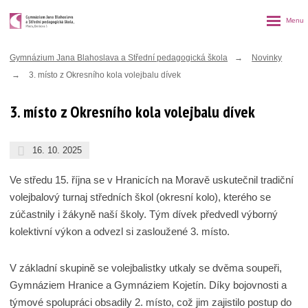
Rozbalen
menu
Gymnázium Jana Blahoslava a Střední pedagogická škola
Novinky
3. místo z Okresního kola volejbalu dívek
3. místo z Okresního kola volejbalu dívek
16. 10. 2025
Ve středu 15. října se v Hranicích na Moravě uskutečnil tradiční
volejbalový turnaj středních škol (okresní kolo), kterého se
zúčastnily i žákyně naší školy. Tým dívek předvedl výborný
kolektivní výkon a odvezl si zasloužené 3. místo.
V základní skupině se volejbalistky utkaly se dvěma soupeři,
Gymnáziem Hranice a Gymnáziem Kojetín. Díky bojovnosti a
týmové spolupráci obsadily 2. místo, což jim zajistilo postup do