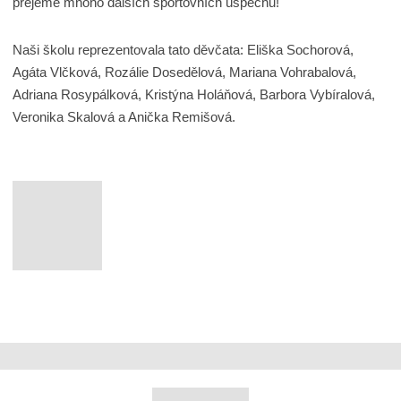
přejeme mnoho dalších sportovních úspěchů!
Naši školu reprezentovala tato děvčata: Eliška Sochorová,
Agáta Vlčková, Rozálie Dosedělová, Mariana Vohrabalová,
Adriana Rosypálková, Kristýna Holáňová, Barbora Vybíralová,
Veronika Skalová a Anička Remišová.