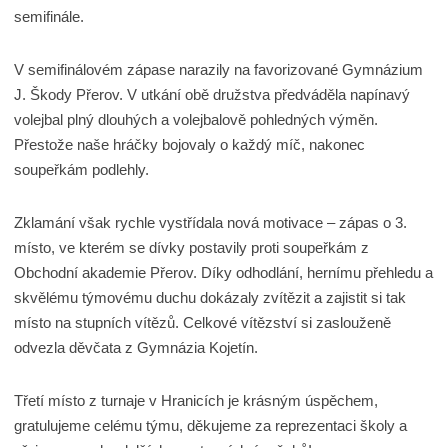
semifinále.
V semifinálovém zápase narazily na favorizované Gymnázium
J. Škody Přerov. V utkání obě družstva předváděla napínavý
volejbal plný dlouhých a volejbalově pohledných výměn.
Přestože naše hráčky bojovaly o každý míč, nakonec
soupeřkám podlehly.
Zklamání však rychle vystřídala nová motivace – zápas o 3.
místo, ve kterém se dívky postavily proti soupeřkám z
Obchodní akademie Přerov. Díky odhodlání, hernímu přehledu a
skvělému týmovému duchu dokázaly zvítězit a zajistit si tak
místo na stupních vítězů. Celkové vítězství si zaslouženě
odvezla děvčata z Gymnázia Kojetín.
Třetí místo z turnaje v Hranicích je krásným úspěchem,
gratulujeme celému týmu, děkujeme za reprezentaci školy a