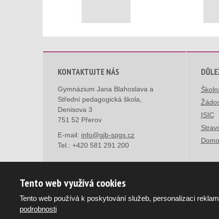
KONTAKTUJTE NÁS
DŮLE
Gymnázium Jana Blahoslava a
Školn
Střední pedagogická škola,
Žádos
Denisova 3
ISIC
751 52 Přerov
Strav
E-mail:
info@gjb-spgs.cz
Domo
Tel.:
+420 581 291 200
Tento web využívá cookies
Tento web používá k poskytování služeb, personalizaci reklam
© 2026, Gymnázium Jana Blahoslava a Střední pedagog
podrobnosti
Mapa stránek
|
Podmínky použití