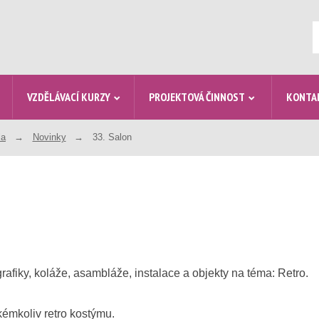
V
VZDĚLÁVACÍ KURZY
PROJEKTOVÁ ČINNOST
KONTA
la
Novinky
33. Salon
rafiky, koláže, asambláže, instalace a objekty na téma: Retro.
kémkoliv retro kostýmu.