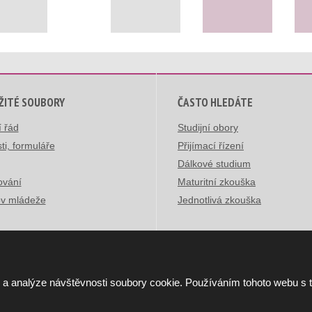
ŽITÉ SOUBORY
ČASTO HLEDÁTE
í řád
Studijní obory
ti, formuláře
Přijímací řízení
Dálkové studium
ování
Maturitní zkouška
v mládeže
Jednotlivá zkouška
 a analýze návštěvnosti soubory cookie. Používáním tohoto webu s 
ická škola