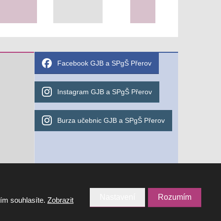
Facebook GJB a SPgŠ Přerov
Instagram GJB a SPgŠ Přerov
Burza učebnic GJB a SPgŠ Přerov
Nastavení
Rozumím
tím souhlasíte.
Zobrazit
VYROBILA