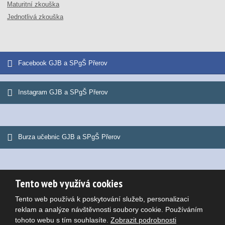
Maturitní zkouška
Jednotlivá zkouška
Facebook GJB a SPgŠ Přerov
Instagram GJB a SPgŠ Přerov
Burza učebnic GJB a SPgŠ Přerov
Tento web využívá cookies
© 2026, Gymnázium Jana Blahoslava a Střední pedagogická škola
Tento web používá k poskytování služeb, personalizaci
Mapa stránek
|
Podmínky použití
Potřebujete poradit?
reklam a analýze návštěvnosti soubory cookie. Používáním
VYROBILA
tohoto webu s tím souhlasíte.
Zobrazit podrobnosti