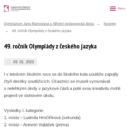
Rozbalen
menu
Gymnázium Jana Blahoslava a Střední pedagogická škola
Novinky
49. ročník Olympiády z českého jazyka
49. ročník Olympiády z českého jazyka
03. 01. 2023
I v letošním školním roce se do školního kola soutěže zapojily
čtyři desítky soutěžících. Účastníci se museli vyrovnávat
s nelehkými úkoly v jazykové části a poté svou kreativitu mohli
projevit ve slohovém úkolu.
Výsledky I. kategorie:
1. místo – Ludmila Hrnčiříková (sekunda)
2. místo – Antonín Vojtášek (prima)