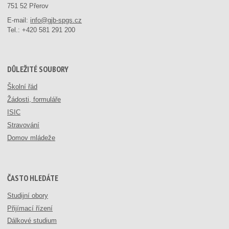
751 52 Přerov
E-mail:
info@gjb-spgs.cz
Tel.:
+420 581 291 200
DŮLEŽITÉ SOUBORY
Školní řád
Žádosti, formuláře
ISIC
Stravování
Domov mládeže
ČASTO HLEDÁTE
Studijní obory
Přijímací řízení
Dálkové studium