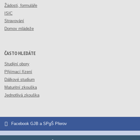
Žádosti, formuláře
ISIC
Stravování
Domov mládeže
ČASTO HLEDÁTE
Studijní obory
Přijímací řízení
Dálkové studium
Maturitní zkouška
Jednotlivá zkouška
Facebook GJB a SPgŠ Přerov