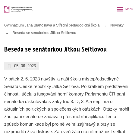
Rozbalen
menu
Gymnázium Jana Blahoslava a Střední pedagogická škola
Novinky
Beseda se senátorkou Jitkou Seitlovou
Beseda se senátorkou Jitkou Seitlovou
05. 06. 2023
V pátek 2. 6. 2023 navštívila naši školu místopředsedkyně
Senátu České republiky Jitka Seitlová. Po krátkém představení
činnosti, účelu a fungování horní komory Parlamentu ČR paní
senátorka diskutovala s žáky tříd 3. D, 3. A a septima o
aktuálních politických a společenských otázkách. Otázky mohli
žáci paní senátorce zadávat i přes mobilní aplikaci. Tento
způsob komunikace byl pro ně velmi zajímavý a brzy se
rozproudila živá diskuse. Zároveň žáci ocenili možnost setkat