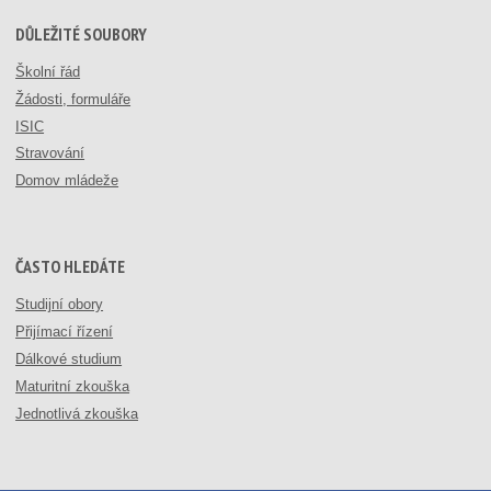
DŮLEŽITÉ SOUBORY
Školní řád
Žádosti, formuláře
ISIC
Stravování
Domov mládeže
ČASTO HLEDÁTE
Studijní obory
Přijímací řízení
Dálkové studium
Maturitní zkouška
Jednotlivá zkouška