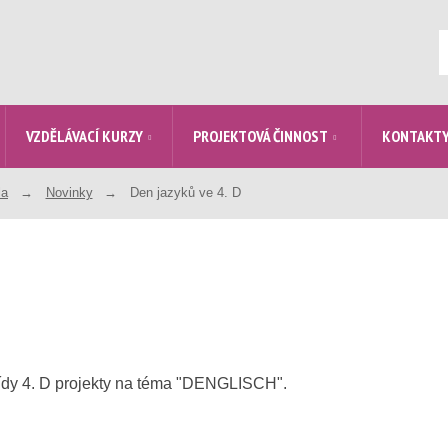
V
VZDĚLÁVACÍ KURZY
PROJEKTOVÁ ČINNOST
KONTAKT
la
Novinky
Den jazyků ve 4. D
třídy 4. D projekty na téma "DENGLISCH".