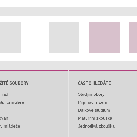
ŽITÉ SOUBORY
ČASTO HLEDÁTE
í řád
Studijní obory
ti, formuláře
Přijímací řízení
Dálkové studium
ování
Maturitní zkouška
v mládeže
Jednotlivá zkouška