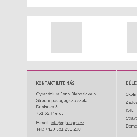
KONTAKTUJTE NÁS
DŮLE
Gymnázium Jana Blahoslava a
Školn
Střední pedagogická škola,
Žádos
Denisova 3
ISIC
751 52 Přerov
Strav
E-mail:
info@gjb-spgs.cz
Domo
Tel.:
+420 581 291 200