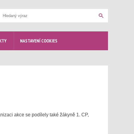
yhledávání
Hledat
KTY
NASTAVENÍ COOKIES
izaci akce se podílely také žákyně 1. CP,