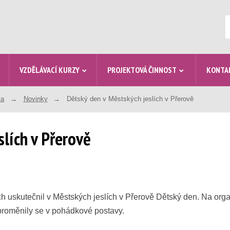
V
VZDĚLÁVACÍ KURZY
PROJEKTOVÁ ČINNOST
KONTA
la
Novinky
Dětský den v Městských jeslích v Přerově
lích v Přerově
 uskutečnil v Městských jeslích v Přerově Dětský den. Na organ
 proměnily se v pohádkové postavy.