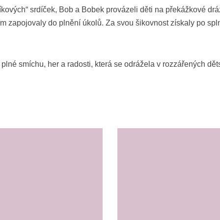
kových“ srdíček, Bob a Bobek provázeli děti na překážkové drá
m zapojovaly do plnění úkolů. Za svou šikovnost získaly po spl
lné smíchu, her a radosti, která se odrážela v rozzářených dět