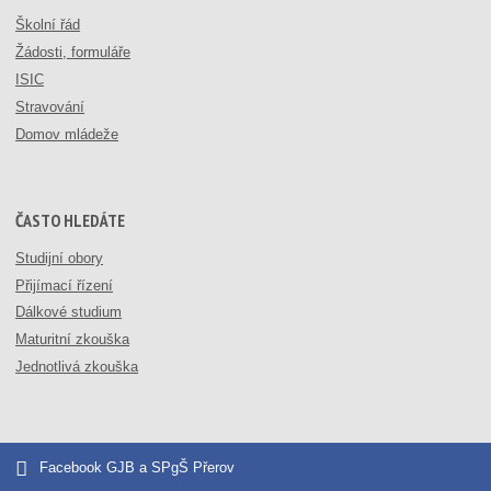
Školní řád
Žádosti, formuláře
ISIC
Stravování
Domov mládeže
ČASTO HLEDÁTE
Studijní obory
Přijímací řízení
Dálkové studium
Maturitní zkouška
Jednotlivá zkouška
Facebook GJB a SPgŠ Přerov