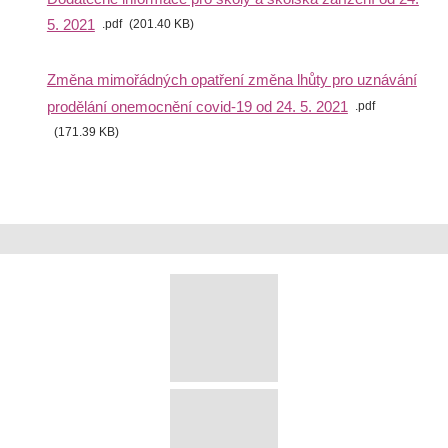
5. 2021
pdf
201.40 KB
Změna mimořádných opatření změna lhůty pro uznávání
prodělání onemocnění covid-19 od 24. 5. 2021
pdf
171.39 KB