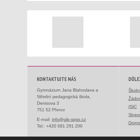
KONTAKTUJTE NÁS
DŮLE
Gymnázium Jana Blahoslava a
Školn
Střední pedagogická škola,
Žádos
Denisova 3
ISIC
751 52 Přerov
Strav
E-mail:
info@gjb-spgs.cz
Domo
Tel.:
+420 581 291 200