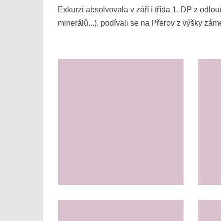
Exkurzi absolvovala v září i třída 1. DP z odlou
minerálů...), podívali se na Přerov z výšky záme