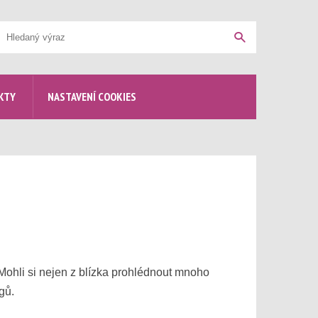
yhledávání
Hledat
KTY
NASTAVENÍ COOKIES
 Mohli si nejen z blízka prohlédnout mnoho
gů.