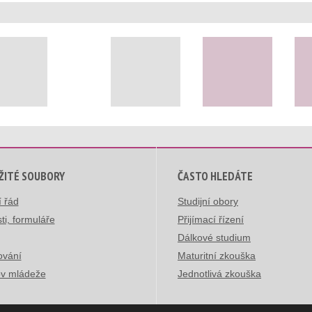
ŽITÉ SOUBORY
ČASTO HLEDÁTE
í řád
Studijní obory
ti, formuláře
Přijímací řízení
Dálkové studium
ování
Maturitní zkouška
v mládeže
Jednotlivá zkouška