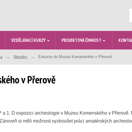
V
VZDĚLÁVACÍ KURZY
PROJEKTOVÁ ČINNOST
KONTA
la
Novinky
Exkurze do Muzea Komenského v Přerově
kého v Přerově
1. BP a 1. D expozici archeologie v Muzeu Komenského v Přerově.
. Zároveň si měli možnost vyzkoušet práci amatérských archeolo