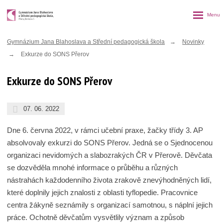
Rozbalen
menu
Gymnázium Jana Blahoslava a Střední pedagogická škola
Novinky
Exkurze do SONS Přerov
Exkurze do SONS Přerov
07. 06. 2022
Dne 6. června 2022, v rámci učební praxe, žačky třídy 3. AP
absolvovaly exkurzi do SONS Přerov. Jedná se o Sjednocenou
organizaci nevidomých a slabozrakých ČR v Přerově. Děvčata
se dozvěděla mnohé informace o průběhu a různých
nástrahách každodenního života zrakově znevýhodněných lidí,
které doplnily jejich znalosti z oblasti tyflopedie. Pracovnice
centra žákyně seznámily s organizací samotnou, s náplní jejich
práce. Ochotně děvčatům vysvětlily význam a způsob