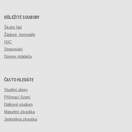
DŮLEŽITÉ SOUBORY
Školní řád
Žádosti, formuláře
ISIC
Stravování
Domov mládeže
ČASTO HLEDÁTE
Studijní obory
Přijímací řízení
Dálkové studium
Maturitní zkouška
Jednotlivá zkouška