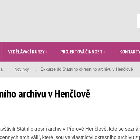
V
VZDĚLÁVACÍ KURZY
PROJEKTOVÁ ČINNOST
KONTAKT
la
Novinky
Exkurze do Státního okresního archivu v Henčlově
ního archivu v Henčlově
vštívili Státní okresní archiv v Přerově Henčlově, kde se seznám
 cenných archiválií, které jsou ve vlastnictví okresního archivu 