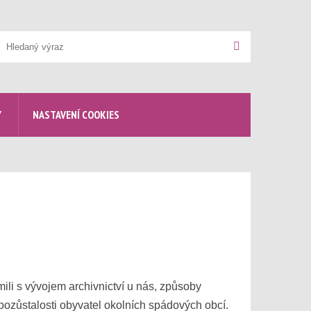
yhledávání
Hledat
Y
NASTAVENÍ COOKIES
ili s vývojem archivnictví u nás, způsoby
z pozůstalosti obyvatel okolních spádových obcí.