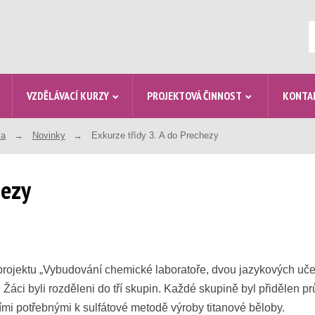
V
VZDĚLÁVACÍ KURZY
PROJEKTOVÁ ČINNOST
KONTA
la
Novinky
Exkurze třídy 3. A do Prechezy
hezy
i projektu „Vybudování chemické laboratoře, dvou jazykových uče
i byli rozděleni do tří skupin. Každé skupině byl přidělen prů
ími potřebnými k sulfátové metodě výroby titanové běloby.