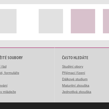
ŽITÉ SOUBORY
ČASTO HLEDÁTE
í řád
Studijní obory
ti, formuláře
Přijímací řízení
Dálkové studium
ování
Maturitní zkouška
v mládeže
Jednotlivá zkouška