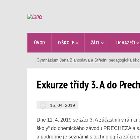
ÚVOD
O ŠKOLE
ŽÁCI
UCHAZEČI
Gymnázium Jana Blahoslava a Střední pedagogická ško
Exkurze třídy 3. A do Prec
15. 04. 2019
Dne 11. 4. 2019 se žáci 3. A zúčastnili v rámc
školy“ do chemického závodu PRECHEZA a.s. Žác
a podrobně je seznámil s technologií a zařízen