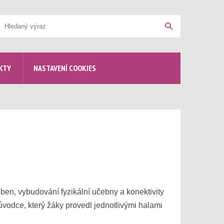
yhledávání
Hledat
KTY
NASTAVENÍ COOKIES
ben, vybudování fyzikální učebny a konektivity
vodce, který žáky provedl jednotlivými halami