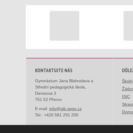
KONTAKTUJTE NÁS
DŮLE
Gymnázium Jana Blahoslava a
Školn
Střední pedagogická škola,
Žádos
Denisova 3
ISIC
751 52 Přerov
Strav
E-mail:
info@gjb-spgs.cz
Domo
Tel.:
+420 581 291 200