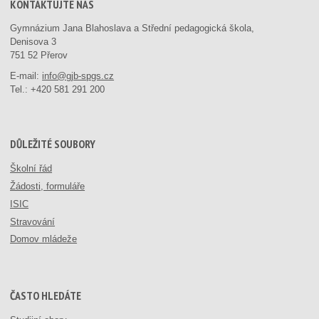
KONTAKTUJTE NÁS
Gymnázium Jana Blahoslava a Střední pedagogická škola,
Denisova 3
751 52 Přerov
E-mail:
info@gjb-spgs.cz
Tel.:
+420 581 291 200
DŮLEŽITÉ SOUBORY
Školní řád
Žádosti, formuláře
ISIC
Stravování
Domov mládeže
ČASTO HLEDÁTE