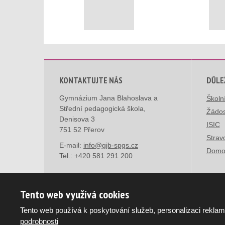
KONTAKTUJTE NÁS
DŮLE
Gymnázium Jana Blahoslava a
Školn
Střední pedagogická škola,
Žádos
Denisova 3
ISIC
751 52 Přerov
Strav
E-mail:
info@gjb-spgs.cz
Domo
Tel.:
+420 581 291 200
Tento web využívá cookies
Tento web používá k poskytování služeb, personalizaci reklam
© 2026, Gymnázium Jana Blahoslava a Střední pedagog
podrobnosti
Mapa stránek
|
Podmínky použití