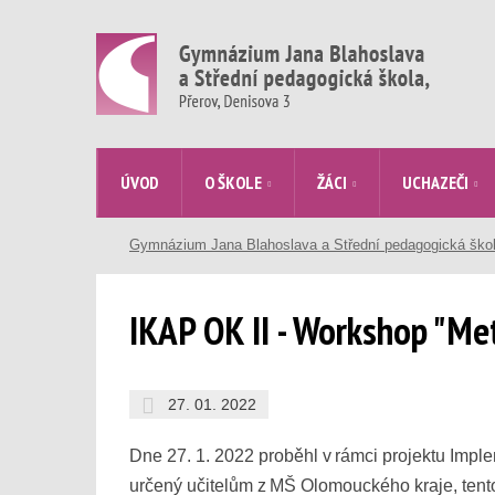
ÚVOD
O ŠKOLE
ŽÁCI
UCHAZEČI
Gymnázium Jana Blahoslava a Střední pedagogická ško
IKAP OK II - Workshop "Me
27. 01. 2022
Dne 27. 1. 2022 proběhl v rámci projektu Impl
určený učitelům z MŠ Olomouckého kraje, tent