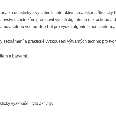
ačátku účastníky s využitím tří interaktivních aplikací iŠkolič
vství účastníkům představil využití digitálního mikroskopu a dig
ogramovatelnou včelou Bee-bot pro výuku algoritmizace a informa
íky seznámení a praktické vyzkoušení výtvarných technik pro tvo
ýdlem a barvami.
.
ticky vyzkoušeli tyto aktivity: