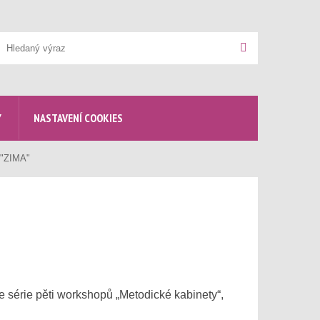
yhledávání
Hledat
Y
NASTAVENÍ COOKIES
 "ZIMA"
 série pěti workshopů „Metodické kabinety“,