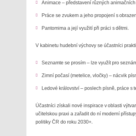
Animace – představení různých animačních
Práce se zvukem a jeho propojení s obrazem
Pantomima a její využití při práci s dětmi.
V kabinetu hudební výchovy se účastníci praktic
Seznamte se prosím – lze využít pro sezná
Zimní počasí (metelice, vločky) – nácvik písní
Ledové království – poslech písně, práce 
Účastníci získali nové inspirace v oblasti výt
učitelskou praxi a zařadit do ní moderní přístu
politiky ČR do roku 2030+.