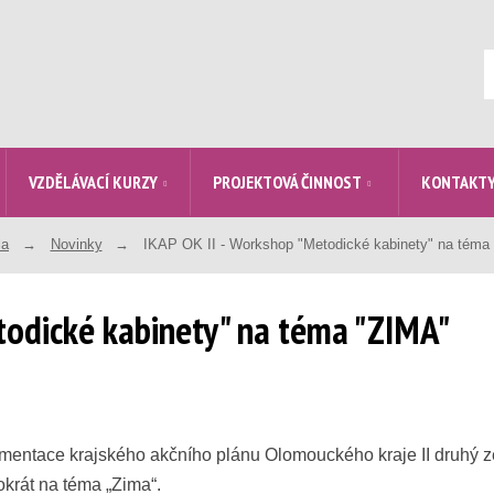
V
VZDĚLÁVACÍ KURZY
PROJEKTOVÁ ČINNOST
KONTAKT
la
Novinky
IKAP OK II - Workshop "Metodické kabinety" na téma
todické kabinety" na téma "ZIMA"
ementace krajského akčního plánu Olomouckého kraje II druhý ze
okrát na téma „Zima“.