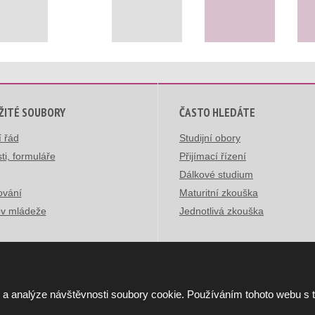
ŽITÉ SOUBORY
ČASTO HLEDÁTE
í řád
Studijní obory
ti, formuláře
Přijímací řízení
Dálkové studium
ování
Maturitní zkouška
v mládeže
Jednotlivá zkouška
 a analýze návštěvnosti soubory cookie. Používáním tohoto webu s 
ická škola