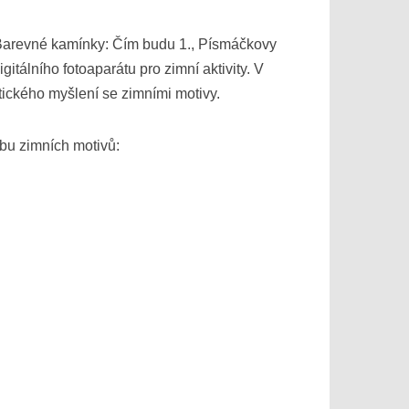
ky Barevné kamínky: Čím budu 1., Písmáčkovy
itálního fotoaparátu pro zimní aktivity. V
tického myšlení se zimními motivy.
rbu zimních motivů: