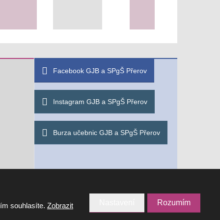
Facebook GJB a SPgŠ Přerov
Instagram GJB a SPgŠ Přerov
Burza učebnic GJB a SPgŠ Přerov
Potřebujete poradit?
Zep
Nastavení
Rozumím
tím souhlasíte.
Zobrazit
VYROBILA