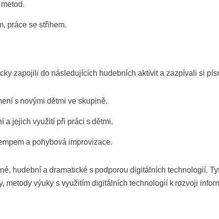
 metod.
, práce se střihem.
ky zapojili do následujících hudebních aktivit a zazpívali si pís
mení s novými dětmi ve skupině.
 a jejich využití při práci s dětmi.
s tempem a pohybová improvizace.
varné, hudební a dramatické s podporou digitálních technologií. 
py, metody výuky s využitím digitálních technologií k rozvoji inf