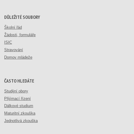
DŮLEŽITÉ SOUBORY
Školní řád
Žádosti, formuláře
ISIC
Stravování
Domov mládeže
ČASTO HLEDÁTE
Studijní obory
Přijímací řízení
Dálkové studium
Maturitní zkouška
Jednotlivá zkouška