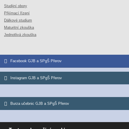
Studijní obory
Přijímací řízení
Dálkové studium
Maturitní zkouška
Jednotlivá zkouška
Facebook GJB a SPgŠ Přerov
Instagram GJB a SPgŠ Přerov
Burza učebnic GJB a SPgŠ Přerov