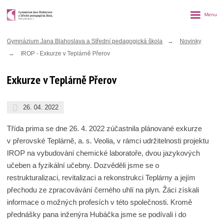
Rozbalen
menu
Gymnázium Jana Blahoslava a Střední pedagogická škola
Novinky
IROP - Exkurze v Teplárně Přerov
Exkurze v Teplárně Přerov
26. 04. 2022
Třída prima se dne 26. 4. 2022 zúčastnila plánované exkurze
v přerovské Teplárně, a. s. Veolia, v rámci udržitelnosti projektu
IROP na vybudování chemické laboratoře, dvou jazykových
učeben a fyzikální učebny. Dozvěděli jsme se o
restrukturalizaci, revitalizaci a rekonstrukci Teplárny a jejím
přechodu ze zpracovávání černého uhlí na plyn. Žáci získali
informace o možných profesích v této společnosti. Kromě
přednášky pana inženýra Hubáčka jsme se podívali i do