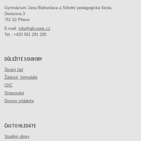
Gymnázium Jana Blahoslava a Střední pedagogická škola,
Denisova 3
751 52 Přerov
E-mail:
info@gjb-spgs.cz
Tel.:
+420 581 291 200
DŮLEŽITÉ SOUBORY
Školní řád
Žádosti, formuláře
ISIC
Stravování
Domov mládeže
ČASTO HLEDÁTE
Studijní obory