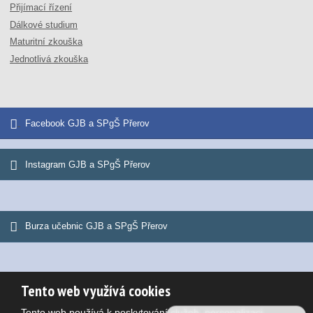
Přijímací řízení
Dálkové studium
Maturitní zkouška
Jednotlivá zkouška
Facebook GJB a SPgŠ Přerov
Instagram GJB a SPgŠ Přerov
Burza učebnic GJB a SPgŠ Přerov
Tento web využívá cookies
© 2026, Gymnázium Jana Blahoslava a Střední pedagogická škola
Tento web používá k poskytování služeb, personalizaci