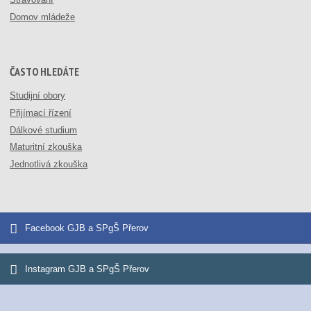
Domov mládeže
ČASTO HLEDÁTE
Studijní obory
Přijímací řízení
Dálkové studium
Maturitní zkouška
Jednotlivá zkouška
Facebook GJB a SPgŠ Přerov
Instagram GJB a SPgŠ Přerov