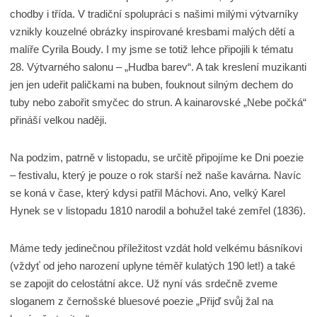
chodby i třída. V tradiční spolupráci s našimi milými výtvarníky
vznikly kouzelné obrázky inspirované kresbami malých dětí a
malíře Cyrila Boudy. I my jsme se totiž lehce připojili k tématu
28. Výtvarného salonu – „Hudba barev“. A tak kreslení muzikanti
jen jen udeřit paličkami na buben, fouknout silným dechem do
tuby nebo zabořit smyčec do strun. A kainarovské „Nebe počká“
přináší velkou naději.
Na podzim, patrně v listopadu, se určitě připojíme ke Dni poezie
– festivalu, který je pouze o rok starší než naše kavárna. Navíc
se koná v čase, který kdysi patřil Máchovi. Ano, velký Karel
Hynek se v listopadu 1810 narodil a bohužel také zemřel (1836).
Máme tedy jedinečnou příležitost vzdát hold velkému básníkovi
(vždyť od jeho narození uplyne téměř kulatých 190 let!) a také
se zapojit do celostátní akce. Už nyní vás srdečně zveme
sloganem z černošské bluesové poezie „Přijď svůj žal na