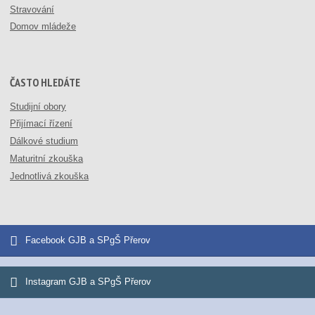
Stravování
Domov mládeže
ČASTO HLEDÁTE
Studijní obory
Přijímací řízení
Dálkové studium
Maturitní zkouška
Jednotlivá zkouška
Facebook GJB a SPgŠ Přerov
Instagram GJB a SPgŠ Přerov