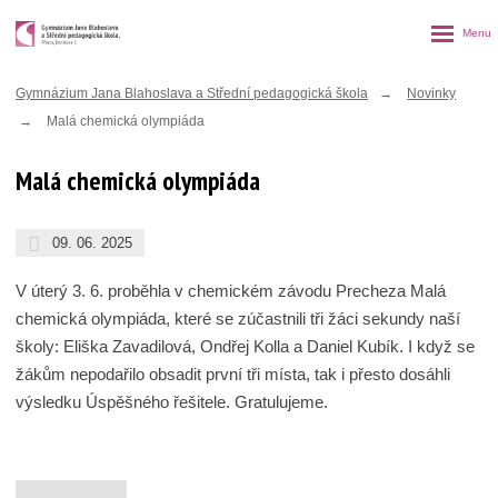
Rozbalen
menu
Gymnázium Jana Blahoslava a Střední pedagogická škola
Novinky
Malá chemická olympiáda
Malá chemická olympiáda
09. 06. 2025
V úterý 3. 6. proběhla v chemickém závodu Precheza Malá
chemická olympiáda, které se zúčastnili tři žáci sekundy naší
školy: Eliška Zavadilová, Ondřej Kolla a Daniel Kubík. I když se
žákům nepodařilo obsadit první tři místa, tak i přesto dosáhli
výsledku Úspěšného řešitele. Gratulujeme.