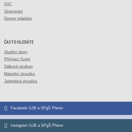
ISIC
Stravování
Domov mládeže
ČASTO HLEDÁTE
Studijní obory
Přijímací řízení
Dálkové studium
Maturitní zkouška
Jednotlivá zkouška
Facebook GJB a SPgŠ Přerov
Instagram GJB a SPgŠ Přerov