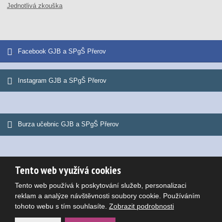
Jednotlivá zkouška
Facebook GJB a SPgŠ Přerov
Instagram GJB a SPgŠ Přerov
Burza učebnic GJB a SPgŠ Přerov
Tento web využívá cookies
© 2026, Gymnázium Jana Blahoslava a Střední pedagogická škola
Tento web používá k poskytování služeb, personalizaci
Mapa stránek
|
Podmínky použití
Potřebujete poradit?
reklam a analýze návštěvnosti soubory cookie. Používáním
VYROBILA
tohoto webu s tím souhlasíte.
Zobrazit podrobnosti