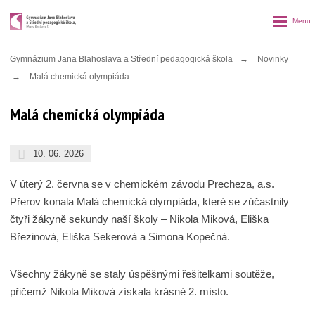
Rozbalen
menu
Gymnázium Jana Blahoslava a Střední pedagogická škola
Novinky
Malá chemická olympiáda
Malá chemická olympiáda
10. 06. 2026
V úterý 2. června se v chemickém závodu Precheza, a.s.
Přerov konala Malá chemická olympiáda, které se zúčastnily
čtyři žákyně sekundy naší školy – Nikola Miková, Eliška
Březinová, Eliška Sekerová a Simona Kopečná.
Všechny žákyně se staly úspěšnými řešitelkami soutěže,
přičemž Nikola Miková získala krásné 2. místo.