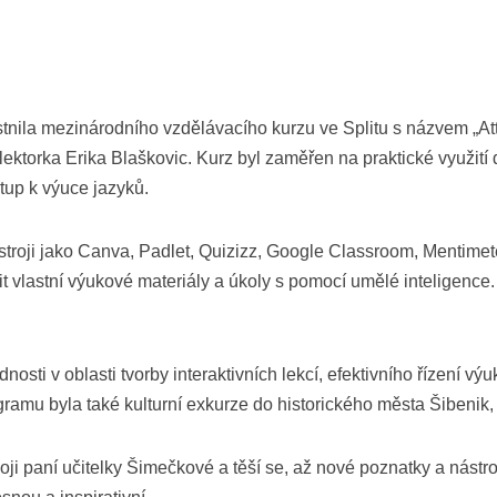
tnila mezinárodního vzdělávacího kurzu ve Splitu s názvem „Att
ktorka Erika Blaškovic. Kurz byl zaměřen na praktické využití di
stup k výuce jazyků.
stroji jako Canva, Padlet, Quizizz, Google Classroom, Mentimete
t vlastní výukové materiály a úkoly s pomocí umělé inteligence.
sti v oblasti tvorby interaktivních lekcí, efektivního řízení výu
rogramu byla také kulturní exkurze do historického města Šibenik,
ji paní učitelky Šimečkové a těší se, až nové poznatky a nástr