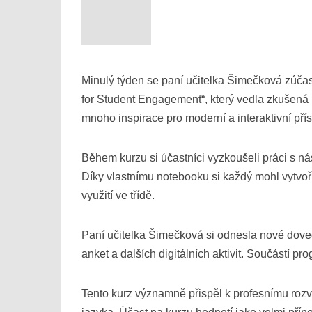
Minulý týden se paní učitelka Šimečková zúčas
for Student Engagement“, který vedla zkušená le
mnoho inspirace pro moderní a interaktivní pří
Během kurzu si účastníci vyzkoušeli práci s ná
Díky vlastnímu notebooku si každý mohl vytvoři
využití ve třídě.
Paní učitelka Šimečková si odnesla nové dovedno
anket a dalších digitálních aktivit. Součástí p
Tento kurz významně přispěl k profesnímu rozvo