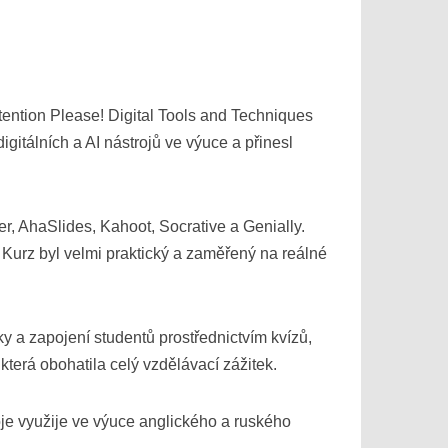
ention Please! Digital Tools and Techniques
gitálních a AI nástrojů ve výuce a přinesl
r, AhaSlides, Kahoot, Socrative a Genially.
 Kurz byl velmi praktický a zaměřený na reálné
ky a zapojení studentů prostřednictvím kvízů,
 která obohatila celý vzdělávací zážitek.
oje využije ve výuce anglického a ruského