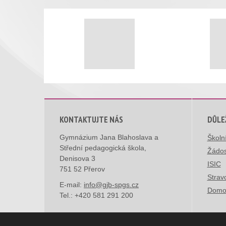
KONTAKTUJTE NÁS
DŮLE
Gymnázium Jana Blahoslava a
Školn
Střední pedagogická škola,
Žádos
Denisova 3
ISIC
751 52 Přerov
Strav
E-mail:
info@gjb-spgs.cz
Domo
Tel.:
+420 581 291 200