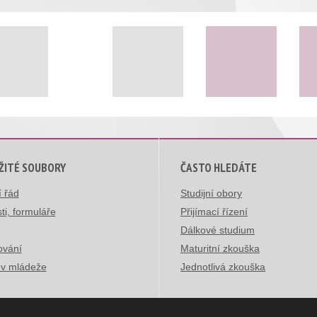
ŽITÉ SOUBORY
ČASTO HLEDÁTE
í řád
Studijní obory
ti, formuláře
Přijímací řízení
Dálkové studium
ování
Maturitní zkouška
v mládeže
Jednotlivá zkouška