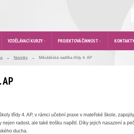
V
VZDĚLÁVACÍ KURZY
PROJEKTOVÁ ČINNOST
KONTAKT
la
Novinky
Mikulášská nadílka třídy 4. AP
. AP
ly třídy 4. AP, v rámci učební praxe v mateřské škole, zapojily
 nejen radost, ale také trošku napětí. Díky jejich nasazení a peč
ského ducha.