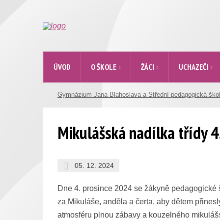
ÚVOD
O ŠKOLE
ŽÁCI
UCHAZEČI
Gymnázium Jana Blahoslava a Střední pedagogická ško
Mikulášská nadílka třídy 4
05. 12. 2024
Dne 4. prosince 2024 se žákyně pedagogické ško
za Mikuláše, anděla a čerta, aby dětem přinesly
atmosféru plnou zábavy a kouzelného mikuláš