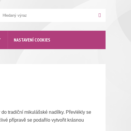
yhledávání
Hledat
Y
NASTAVENÍ COOKIES
 do tradiční mikulášské nadílky. Převlékly se
livé přípravě se podařilo vytvořit krásnou