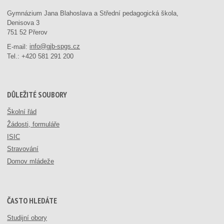
Gymnázium Jana Blahoslava a Střední pedagogická škola,
Denisova 3
751 52 Přerov
E-mail:
info@gjb-spgs.cz
Tel.:
+420 581 291 200
DŮLEŽITÉ SOUBORY
Školní řád
Žádosti, formuláře
ISIC
Stravování
Domov mládeže
ČASTO HLEDÁTE
Studijní obory