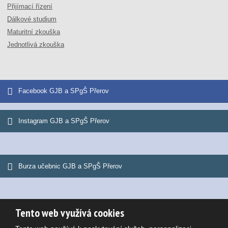
Přijímací řízení
Dálkové studium
Maturitní zkouška
Jednotlivá zkouška
Facebook GJB a SPgŠ Přerov
Instagram GJB a SPgŠ Přerov
Burza učebnic GJB a SPgŠ Přerov
Tento web využívá cookies
© 2026, Gymnázium Jana Blahoslava a Střední pedagogická škola