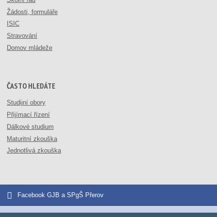
Žádosti, formuláře
ISIC
Stravování
Domov mládeže
ČASTO HLEDÁTE
Studijní obory
Přijímací řízení
Dálkové studium
Maturitní zkouška
Jednotlivá zkouška
Facebook GJB a SPgŠ Přerov