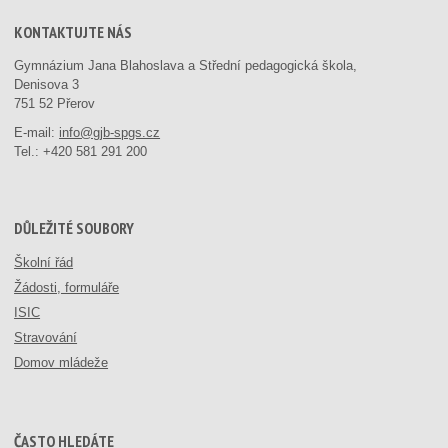
KONTAKTUJTE NÁS
Gymnázium Jana Blahoslava a Střední pedagogická škola,
Denisova 3
751 52 Přerov
E-mail:
info@gjb-spgs.cz
Tel.:
+420 581 291 200
DŮLEŽITÉ SOUBORY
Školní řád
Žádosti, formuláře
ISIC
Stravování
Domov mládeže
ČASTO HLEDÁTE