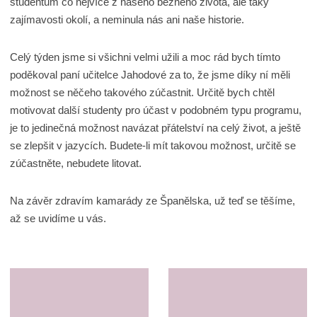
studentům co nejvíce z našeho běžného života, ale taky
zajímavosti okolí, a neminula nás ani naše historie.
Celý týden jsme si všichni velmi užili a moc rád bych tímto
poděkoval paní učitelce Jahodové za to, že jsme díky ní měli
možnost se něčeho takového zúčastnit. Určitě bych chtěl
motivovat další studenty pro účast v podobném typu programu,
je to jedinečná možnost navázat přátelství na celý život, a ještě
se zlepšit v jazycích. Budete-li mít takovou možnost, určitě se
zúčastněte, nebudete litovat.
Na závěr zdravím kamarády ze Španělska, už teď se těšíme,
až se uvidíme u vás.