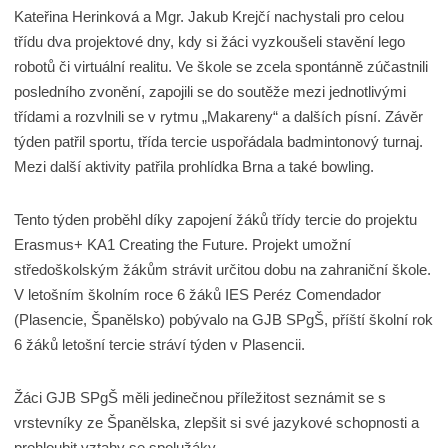
Kateřina Herinková a Mgr. Jakub Krejčí nachystali pro celou
třídu dva projektové dny, kdy si žáci vyzkoušeli stavění lego
robotů či virtuální realitu. Ve škole se zcela spontánně zúčastnili
posledního zvonění, zapojili se do soutěže mezi jednotlivými
třídami a rozvlnili se v rytmu „Makareny“ a dalších písní. Závěr
týden patřil sportu, třída tercie uspořádala badmintonový turnaj.
Mezi další aktivity patřila prohlídka Brna a také bowling.
Tento týden proběhl díky zapojení žáků třídy tercie do projektu
Erasmus+ KA1 Creating the Future. Projekt umožní
středoškolským žákům strávit určitou dobu na zahraniční škole.
V letošním školním roce 6 žáků IES Peréz Comendador
(Plasencie, Španělsko) pobývalo na GJB SPgŠ, příští školní rok
6 žáků letošní tercie stráví týden v Plasencii.
Žáci GJB SPgŠ měli jedinečnou příležitost seznámit se s
vrstevníky ze Španělska, zlepšit si své jazykové schopnosti a
prohloubit vztahy se spolužáky.