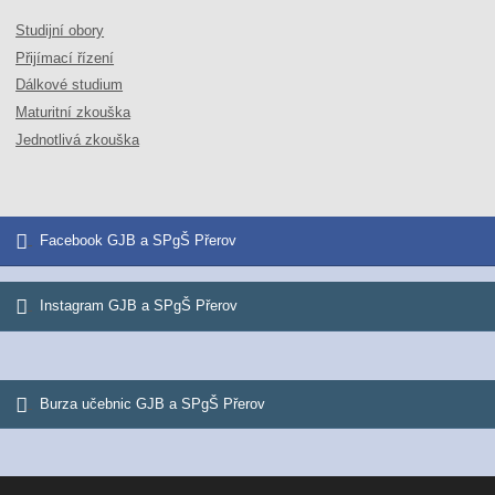
Studijní obory
Přijímací řízení
Dálkové studium
Maturitní zkouška
Jednotlivá zkouška
Facebook GJB a SPgŠ Přerov
Instagram GJB a SPgŠ Přerov
Burza učebnic GJB a SPgŠ Přerov