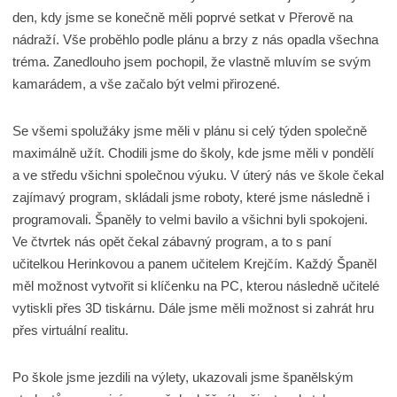
den, kdy jsme se konečně měli poprvé setkat v Přerově na
nádraží. Vše proběhlo podle plánu a brzy z nás opadla všechna
tréma. Zanedlouho jsem pochopil, že vlastně mluvím se svým
kamarádem, a vše začalo být velmi přirozené.
Se všemi spolužáky jsme měli v plánu si celý týden společně
maximálně užít. Chodili jsme do školy, kde jsme měli v pondělí
a ve středu všichni společnou výuku. V úterý nás ve škole čekal
zajímavý program, skládali jsme roboty, které jsme následně i
programovali. Španěly to velmi bavilo a všichni byli spokojeni.
Ve čtvrtek nás opět čekal zábavný program, a to s paní
učitelkou Herinkovou a panem učitelem Krejčím. Každý Španěl
měl možnost vytvořit si klíčenku na PC, kterou následně učitelé
vytiskli přes 3D tiskárnu. Dále jsme měli možnost si zahrát hru
přes virtuální realitu.
Po škole jsme jezdili na výlety, ukazovali jsme španělským