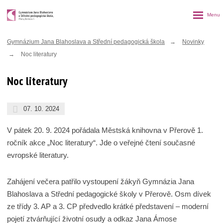
Rozbalen
menu
Gymnázium Jana Blahoslava a Střední pedagogická škola
Novinky
Noc literatury
Noc literatury
07. 10. 2024
V pátek 20. 9. 2024 pořádala Městská knihovna v Přerově 1.
ročník akce „Noc literatury“. Jde o veřejné čtení současné
evropské literatury.
Zahájení večera patřilo vystoupení žákyň Gymnázia Jana
Blahoslava a Střední pedagogické školy v Přerově. Osm dívek
ze třídy 3. AP a 3. CP předvedlo krátké představení – moderní
pojetí ztvárňující životní osudy a odkaz Jana Ámose