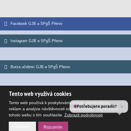
Facebook GJB a SPgŠ Přerov
Instagram GJB a SPgŠ Přerov
Burza učebnic GJB a SPgŠ Přerov
Tento web využívá cookies
© 2026, Gymnázium Jana Blahoslava a Střední pedagogická škola
Tento web používá k poskytování služeb, personalizaci
Mapa stránek
|
Podmínky použití
Potřebujete poradit?
reklam a analýze návštěvnosti soubory cookie. Používáním
VYROBILA
tohoto webu s tím souhlasíte.
Zobrazit podrobnosti
Nastavení
Rozumím