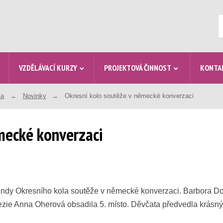
V
VZDĚLÁVACÍ KURZY
PROJEKTOVÁ ČINNOST
KONTA
la
Novinky
Okresní kolo soutěže v německé konverzaci
mecké konverzaci
ndy Okresního kola soutěže v německé konverzaci. Barbora Dose
erezie Anna Oherová obsadila 5. místo. Děvčata předvedla krásn