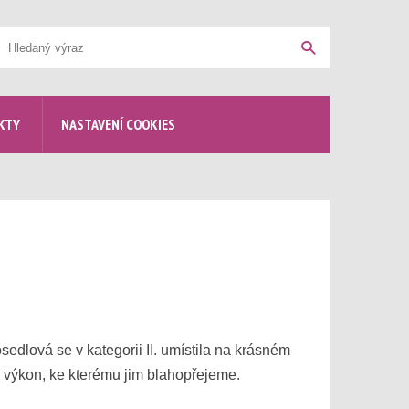
yhledávání
Hledat
KTY
NASTAVENÍ COOKIES
dlová se v kategorii II. umístila na krásném
ý výkon, ke kterému jim blahopřejeme.