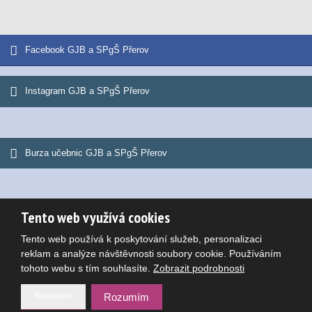
Facebook GJB a SPgŠ Přerov
Instagram GJB a SPgŠ Přerov
Burza učebnic GJB a SPgŠ Přerov
Tento web využívá cookies
© 2026, Gymnázium Jana Blahoslava a Střední pedagogická škola
Tento web používá k poskytování služeb, personalizaci
Mapa stránek
|
Podmínky použití
Potřebujete poradit?
reklam a analýze návštěvnosti soubory cookie. Používáním
VYROBILA
tohoto webu s tím souhlasíte.
Zobrazit podrobnosti
Nastavení
Rozumím