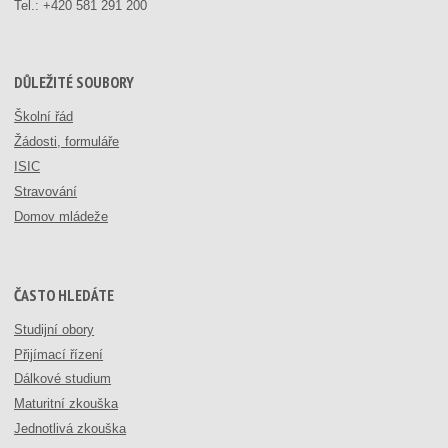
Tel.:
+420 581 291 200
DŮLEŽITÉ SOUBORY
Školní řád
Žádosti, formuláře
ISIC
Stravování
Domov mládeže
ČASTO HLEDÁTE
Studijní obory
Přijímací řízení
Dálkové studium
Maturitní zkouška
Jednotlivá zkouška