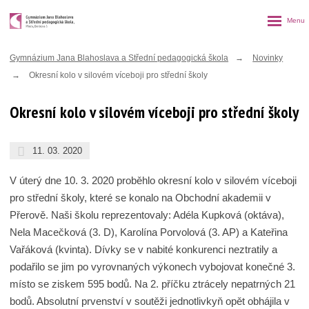
Rozbalen
menu
Gymnázium Jana Blahoslava a Střední pedagogická škola
Novinky
Okresní kolo v silovém víceboji pro střední školy
Okresní kolo v silovém víceboji pro střední školy
11. 03. 2020
V úterý dne 10. 3. 2020 proběhlo okresní kolo v silovém víceboji
pro střední školy, které se konalo na Obchodní akademii v
Přerově. Naši školu reprezentovaly: Adéla Kupková (oktáva),
Nela Macečková (3. D), Karolína Porvolová (3. AP) a Kateřina
Vařáková (kvinta). Dívky se v nabité konkurenci neztratily a
podařilo se jim po vyrovnaných výkonech vybojovat konečné 3.
místo se ziskem 595 bodů. Na 2. příčku ztrácely nepatrných 21
bodů. Absolutní prvenství v soutěži jednotlivkyň opět obhájila v