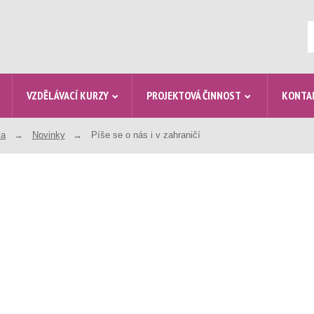
V
VZDĚLÁVACÍ KURZY
PROJEKTOVÁ ČINNOST
KONTA
la
Novinky
Píše se o nás i v zahraničí