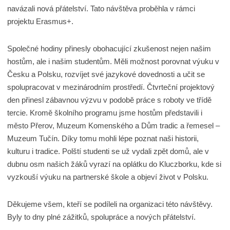
navázali nová přátelství. Tato návštěva proběhla v rámci
projektu Erasmus+.
Společné hodiny přinesly obohacující zkušenost nejen našim
hostům, ale i našim studentům. Měli možnost porovnat výuku v
Česku a Polsku, rozvíjet své jazykové dovednosti a učit se
spolupracovat v mezinárodním prostředí. Čtvrteční projektový
den přinesl zábavnou výzvu v podobě práce s roboty ve třídě
tercie. Kromě školního programu jsme hostům představili i
město Přerov, Muzeum Komenského a Dům tradic a řemesel –
Muzeum Tučín. Díky tomu mohli lépe poznat naši historii,
kulturu i tradice. Polští studenti se už vydali zpět domů, ale v
dubnu osm našich žáků vyrazí na oplátku do Kluczborku, kde si
vyzkouší výuku na partnerské škole a objeví život v Polsku.
Děkujeme všem, kteří se podíleli na organizaci této návštěvy.
Byly to dny plné zážitků, spolupráce a nových přátelství.