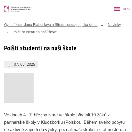
Rozbalen
menu
Gymnázium Jana Blahoslava a Střední pedagogická škola
Novinky
Polští studenti na naší škole
Polští studenti na naší škole
07. 03. 2025
Ve dnech 4.–7. března jsme ve škole přivítali 10 žáků z
partnerské školy v Kluczborku (Polsko). Během svého pobytu
se aktivně zapojili do výuky, poznali naši školu i její atmosféru a