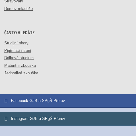
Stravování
Domov mládeže
ČASTO HLEDÁTE
Studijní obory
Přijímací řízení
Dálkové studium
Maturitní zkouška
Jednotlivá zkouška
Facebook GJB a SPgŠ Přerov
Instagram GJB a SPgŠ Přerov