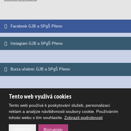
Facebook GJB a SPgŠ Přerov
Instagram GJB a SPgŠ Přerov
Burza učebnic GJB a SPgŠ Přerov
Tento web využívá cookies
© 2026, Gymnázium Jana Blahoslava a Střední pedagogická škola
Tento web používá k poskytování služeb, personalizaci
Mapa stránek
|
Podmínky použití
Potřebujete poradit?
reklam a analýze návštěvnosti soubory cookie. Používáním
VYROBILA
tohoto webu s tím souhlasíte.
Zobrazit podrobnosti
Nastavení
Rozumím