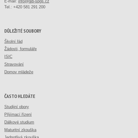
E-mail:
info@gjb-spgs.cz
Tel.:
+420 581 291 200
DŮLEŽITÉ SOUBORY
Školní řád
Žádosti, formuláře
ISIC
Stravování
Domov mládeže
ČASTO HLEDÁTE
Studijní obory
Přijímací řízení
Dálkové studium
Maturitní zkouška
Jednotlivá zkouška