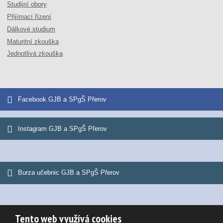
Studijní obory
Přijímací řízení
Dálkové studium
Maturitní zkouška
Jednotlivá zkouška
Facebook GJB a SPgŠ Přerov
Instagram GJB a SPgŠ Přerov
Burza učebnic GJB a SPgŠ Přerov
Tento web využívá cookies