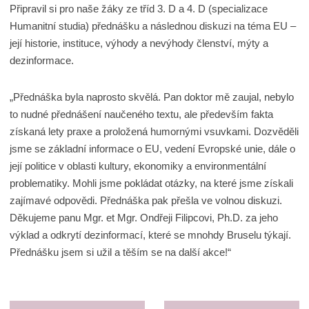
Připravil si pro naše žáky ze tříd 3. D a 4. D (specializace
Humanitní studia) přednášku a následnou diskuzi na téma EU –
její historie, instituce, výhody a nevýhody členství, mýty a
dezinformace.
„Přednáška byla naprosto skvělá. Pan doktor mě zaujal, nebylo
to nudné přednášení naučeného textu, ale především fakta
získaná lety praxe a proložená humornými vsuvkami. Dozvěděli
jsme se základní informace o EU, vedení Evropské unie, dále o
její politice v oblasti kultury, ekonomiky a environmentální
problematiky. Mohli jsme pokládat otázky, na které jsme získali
zajímavé odpovědi. Přednáška pak přešla ve volnou diskuzi.
Děkujeme panu Mgr. et Mgr. Ondřeji Filipcovi, Ph.D. za jeho
výklad a odkrytí dezinformací, které se mnohdy Bruselu týkají.
Přednášku jsem si užil a těším se na další akce!“