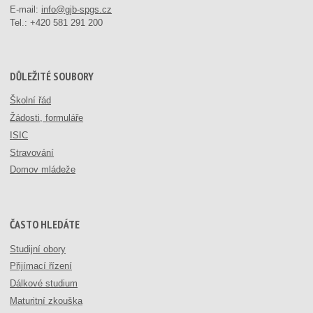
E-mail:
info@gjb-spgs.cz
Tel.:
+420 581 291 200
DŮLEŽITÉ SOUBORY
Školní řád
Žádosti, formuláře
ISIC
Stravování
Domov mládeže
ČASTO HLEDÁTE
Studijní obory
Přijímací řízení
Dálkové studium
Maturitní zkouška