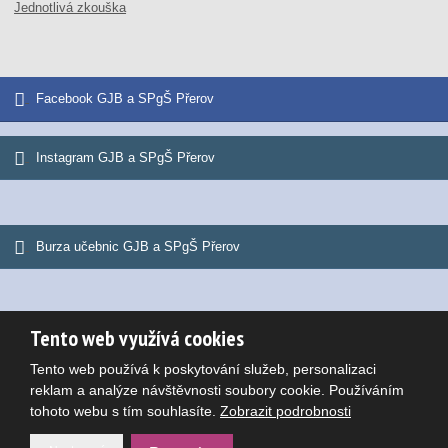
Jednotlivá zkouška
Facebook GJB a SPgŠ Přerov
Instagram GJB a SPgŠ Přerov
Burza učebnic GJB a SPgŠ Přerov
Tento web využívá cookies
© 2026, Gymnázium Jana Blahoslava a Střední pedagogická škola
Tento web používá k poskytování služeb, personalizaci
Mapa stránek
|
Podmínky použití
Potřebujete poradit?
reklam a analýze návštěvnosti soubory cookie. Používáním
VYROBILA
tohoto webu s tím souhlasíte.
Zobrazit podrobnosti