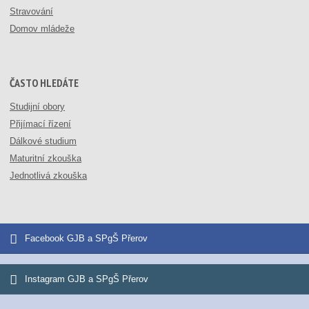
Stravování
Domov mládeže
ČASTO HLEDÁTE
Studijní obory
Přijímací řízení
Dálkové studium
Maturitní zkouška
Jednotlivá zkouška
Facebook GJB a SPgŠ Přerov
Instagram GJB a SPgŠ Přerov