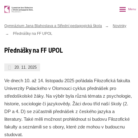
Rozbalen
menu
Gymnázium Jana Blahoslava a Střední pedagogická škola
Novinky
Přednášky na FF UPOL
Přednášky na FF UPOL
20. 11. 2025
Ve dnech 10. až 14. listopadu 2025 pořádala Filozofická fakulta
Univerzity Palackého v Olomouci cyklus přednášek pro
středoškolské žáky. Na výběr byla různá témata z psychologie,
historie, sociologie či jazykovědy. Žáci dvou tříd naší školy (2.
DP a 4. D) se zúčastnili přednášek z českého jazyka a
literatury. Také měli možnost prohlédnout si budovu Filozofické
fakulty a seznámili se s obory, které zde mohou v budoucnu
studovat.