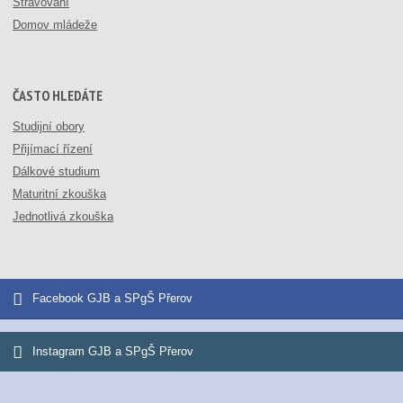
Stravování
Domov mládeže
ČASTO HLEDÁTE
Studijní obory
Přijímací řízení
Dálkové studium
Maturitní zkouška
Jednotlivá zkouška
Facebook GJB a SPgŠ Přerov
Instagram GJB a SPgŠ Přerov