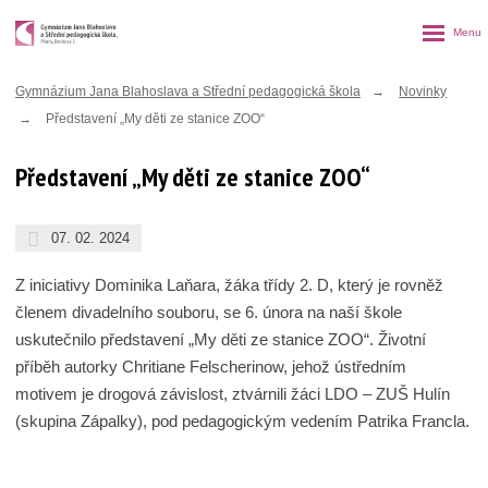
Rozbalen
menu
Gymnázium Jana Blahoslava a Střední pedagogická škola
Novinky
Představení „My děti ze stanice ZOO“
Představení „My děti ze stanice ZOO“
07. 02. 2024
Z iniciativy Dominika Laňara, žáka třídy 2. D, který je rovněž
členem divadelního souboru, se 6. února na naší škole
uskutečnilo představení „My děti ze stanice ZOO“. Životní
příběh autorky Chritiane Felscherinow, jehož ústředním
motivem je drogová závislost, ztvárnili žáci LDO – ZUŠ Hulín
(skupina Zápalky), pod pedagogickým vedením Patrika Francla.