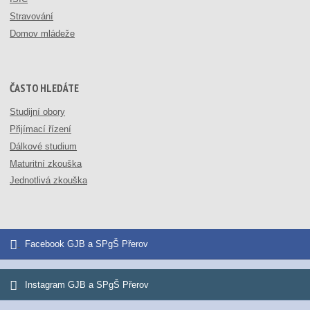
Stravování
Domov mládeže
ČASTO HLEDÁTE
Studijní obory
Přijímací řízení
Dálkové studium
Maturitní zkouška
Jednotlivá zkouška
Facebook GJB a SPgŠ Přerov
Instagram GJB a SPgŠ Přerov