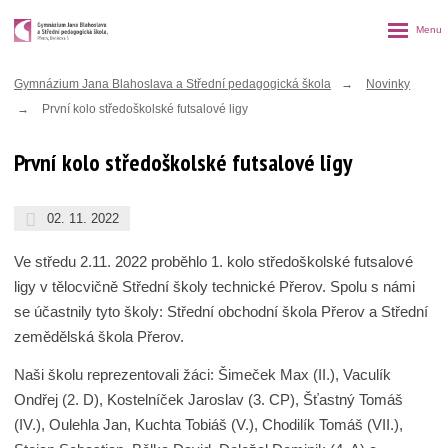
Rozbalen
menu
Gymnázium Jana Blahoslava a Střední pedagogická škola
Novinky
První kolo středoškolské futsalové ligy
První kolo středoškolské futsalové ligy
02. 11. 2022
Ve středu 2.11. 2022 proběhlo 1. kolo středoškolské futsalové
ligy v tělocvičně Střední školy technické Přerov. Spolu s námi
se účastnily tyto školy: Střední obchodní škola Přerov a Střední
zemědělská škola Přerov.
Naši školu reprezentovali žáci: Šimeček Max (II.), Vaculík
Ondřej (2. D), Kostelníček Jaroslav (3. CP), Šťastný Tomáš
(IV.), Oulehla Jan, Kuchta Tobiáš (V.), Chodilík Tomáš (VII.),