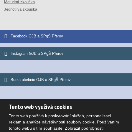
Maturitní zkouška
Jednotlivá zkouška
Facebook GJB a SPgŠ Přerov
Instagram GJB a SPgŠ Přerov
Burza učebnic GJB a SPgŠ Přerov
Tento web využívá cookies
© 2026, Gymnázium Jana Blahoslava a Střední pedagogická škola
Tento web používá k poskytování služeb, personalizaci
Mapa stránek
|
Podmínky použití
Potřebujete poradit?
reklam a analýze návštěvnosti soubory cookie. Používáním
VYROBILA
tohoto webu s tím souhlasíte.
Zobrazit podrobnosti