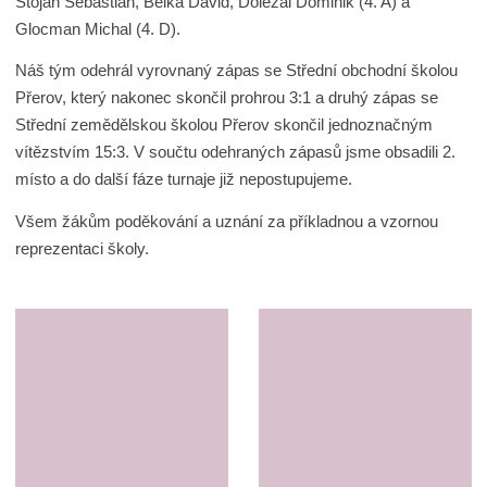
Stojan Sebastian, Bělka David, Doležal Dominik (4. A) a
Glocman Michal (4. D).
Náš tým odehrál vyrovnaný zápas se Střední obchodní školou
Přerov, který nakonec skončil prohrou 3:1 a druhý zápas se
Střední zemědělskou školou Přerov skončil jednoznačným
vítězstvím 15:3.
V součtu odehraných zápasů jsme obsadili 2.
místo a do další fáze turnaje již nepostupujeme.
Všem žákům poděkování a uznání za příkladnou a vzornou
reprezentaci školy.