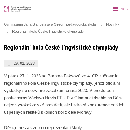
Rozbalen
menu
Gymnázium Jana Blahoslava a Střední pedagogická škola
Novinky
Regionální kolo České lingvistické olympiády
Regionální kolo České lingvistické olympiády
29. 01. 2023
V pátek 27. 1. 2023 se Barbora Faksová ze 4. CP zúčastnila
regionálního kola České lingvistické olympiády, jehož oficiální
výsledky se dozvíme začátkem února 2023. V prostorách
posluchárny Václava Havla FF UP v Olomouci dýchlo na Báru
nejen vysokoškolské prostředí, ale i zdravá konkurence dalších
úspěšných řešitelů školních kol z celé Moravy.
Děkujeme za vzornou reprezentaci školy.