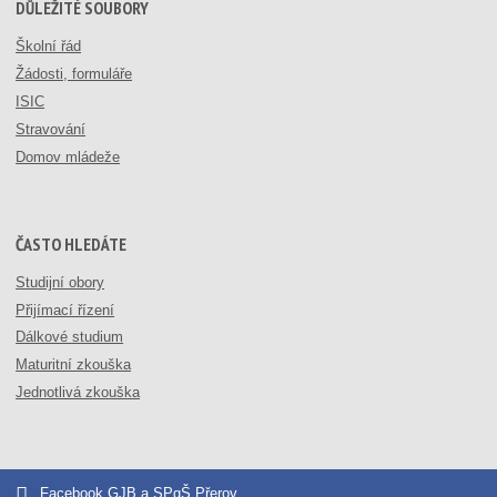
DŮLEŽITÉ SOUBORY
Školní řád
Žádosti, formuláře
ISIC
Stravování
Domov mládeže
ČASTO HLEDÁTE
Studijní obory
Přijímací řízení
Dálkové studium
Maturitní zkouška
Jednotlivá zkouška
Facebook GJB a SPgŠ Přerov