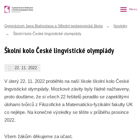
Rozbalen
menu
Gymnázium Jana Blahoslava a Střední pedagogická škola
Novinky
Školní kolo České lingvistické olympiády
Školní kolo České lingvistické olympiády
22. 11. 2022
V úterý 22. 11. 2022 proběhlo na naší škole školní kolo České
lingvistické olympiády. Mozkové závity byly řádně nažhaveny,
proto doufáme, že si všech 22 řešitelů poradilo se zapeklitými
úlohami tvůrců z Filozofické a Matematicko-fyzikální fakulty UK
co nejlépe. Na konečné výsledky se těšte v průběhu prosince
2022.
Všem žákům děkujeme za účast.