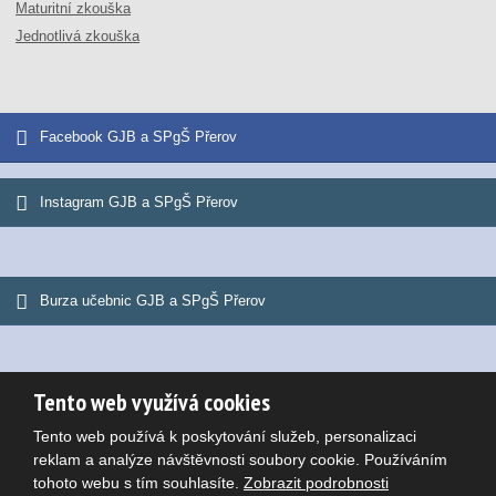
Maturitní zkouška
Jednotlivá zkouška
Facebook GJB a SPgŠ Přerov
Instagram GJB a SPgŠ Přerov
Burza učebnic GJB a SPgŠ Přerov
Tento web využívá cookies
© 2026, Gymnázium Jana Blahoslava a Střední pedagogická škola
Tento web používá k poskytování služeb, personalizaci
Mapa stránek
|
Podmínky použití
Potřebujete poradit?
reklam a analýze návštěvnosti soubory cookie. Používáním
VYROBILA
tohoto webu s tím souhlasíte.
Zobrazit podrobnosti