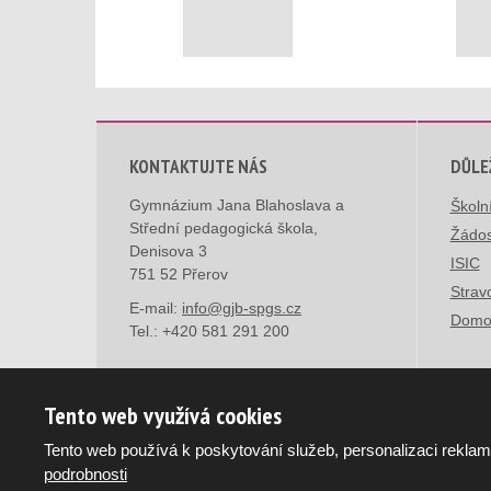
KONTAKTUJTE NÁS
DŮLE
Gymnázium Jana Blahoslava a
Školn
Střední pedagogická škola,
Žádos
Denisova 3
ISIC
751 52 Přerov
Strav
E-mail:
info@gjb-spgs.cz
Domo
Tel.:
+420 581 291 200
Tento web využívá cookies
Tento web používá k poskytování služeb, personalizaci reklam
© 2026, Gymnázium Jana Blahoslava a Střední pedagog
podrobnosti
Mapa stránek
|
Podmínky použití