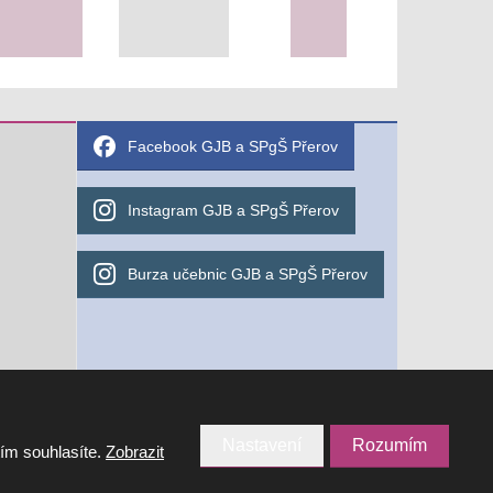
Facebook GJB a SPgŠ Přerov
Instagram GJB a SPgŠ Přerov
Burza učebnic GJB a SPgŠ Přerov
Potřebujete poradit?
Nastavení
Rozumím
tím souhlasíte.
Zobrazit
VYROBILA