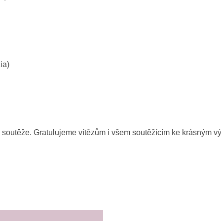
ia)
la soutěže. Gratulujeme vítězům i všem soutěžícím ke krásným v