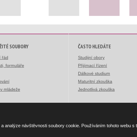
ŽITÉ SOUBORY
ČASTO HLEDÁTE
í řád
Studijní obory
ti, formuláře
Přijímací řízení
Dálkové studium
ování
Maturitní zkouška
v mládeže
Jednotlivá zkouška
 a analýze návštěvnosti soubory cookie. Používáním tohoto webu s 
ická škola