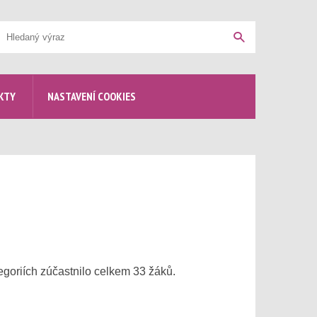
yhledávání
Hledat
KTY
NASTAVENÍ COOKIES
egoriích zúčastnilo celkem 33 žáků.