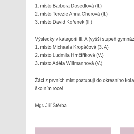
1. místo Barbora Dosedlová (II.)
2. místo Terezie Anna Oherová (II.)
3. místo David Kořenek (II.)
Výsledky v kategorii III. A (vyšší stupeň gymnáz
1. místo Michaela Kropáčová (3. A)
2. místo Ludmila Hrnčiříková (V.)
3. místo Adéla Willmannová (V.)
Žáci z prvních míst postupují do okresního ko
školním roce!
Mgr. Jiří Štěrba