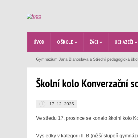
ÚVOD
O ŠKOLE
ŽÁCI
UCHAZEČI
Gymnázium Jana Blahoslava a Střední pedagogická ško
Školní kolo Konverzační 
17. 12. 2025
Ve středu 17. prosince se konalo školní kolo 
Výsledky v kategorii II. B (nižší stupeň gymnázi