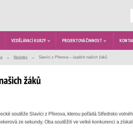
V
VZDĚLÁVACÍ KURZY
PROJEKTOVÁ ČINNOST
KONTA
la
Novinky
Slavíci z Přerova – úspěch našich žáků
 našich žáků
pěvecké soutěže Slavíci z Přerova, kterou pořádá Středisko vol
Sekerová ze sekundy. Oba soutěžili ve velké konkurenci a získal