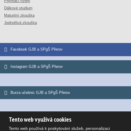
Přijímací řízení
Dálkové studium
Maturitní zkouška
Jednotlivá zkouška
Facebook GJB a SPgŠ Přerov
Instagram GJB a SPgŠ Přerov
Burza učebnic GJB a SPgŠ Přerov
Tento web využívá cookies
© 2026, Gymnázium Jana Blahoslava a Střední pedagogická škola
Tento web používá k poskytování služeb, personalizaci
Mapa stránek
|
Podmínky použití